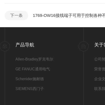
下一条
1769-OW16接线端子可用于控制各
产品导航
关于
Allen-Bradley罗克韦尔
公司
GE FANUC通用电气
荣誉
Schenider施耐德
企业
SIEMENS西门子
联系