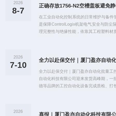
2026
正确存放1756-N2空槽盖板避
8-7
在工业自动化控制系统的日常维护与备件管理
是保障ControlLogix机架电气安全与
理完整性与绝缘性能，依靠其工程塑料材
各部件具备专属防护特性，共同保障1756
工况下的备用存储与替换安装作业。1、
1756-N2空槽盖板必须保留在原厂防静
2026
全力以赴保交付｜厦门盈亦自动
在空气中。若原包装破损，需将其转移至
7-10
以...
全力以赴保交付｜厦门盈亦自动化批量工
自动化科技有限公司迎来发货高峰期，一
德等品牌的工控自动化设备完成质检、打
量发货物资、品质严苛，将精准交付至客
技改、设备运维及工程项目稳步推进，以
务能力。作为专注工业自动化元器件配套
2026
长期深耕工控行业，主营变频器、PLC、