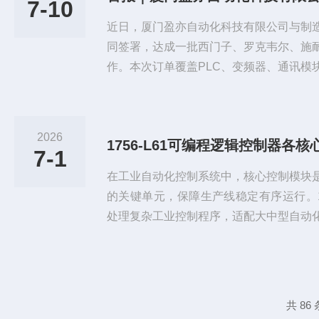
7-10
块、低压电气等全系工控备件，服...
近日，厦门盈亦自动化科技有限公司与制
同签署，达成一批西门子、罗克韦尔、施
作。本次订单覆盖PLC、变频器、通讯模
等全系列工控备件，标志公司在工业自动
区域客户合作版图持续拓宽，为下半年业
00字。作为扎根厦门集美、深耕工业自
2026
门盈亦自动化长期聚焦制造、化工、电力
7-1
牌工控元器件现货供应、型号技术...
在工业自动化控制系统中，核心控制模块
的关键单元，保障生产线稳定有序运行。17
处理复杂工业控制程序，适配大中型自动
能优势，可合理运用1756-L61可编程
运行稳定性。1、核心运算处理单元作为
片，支持多任务并行处理，可同时运行多
逻辑指令，统筹I/O信号运算与设备联动
共 86
制需求，满足复杂工...