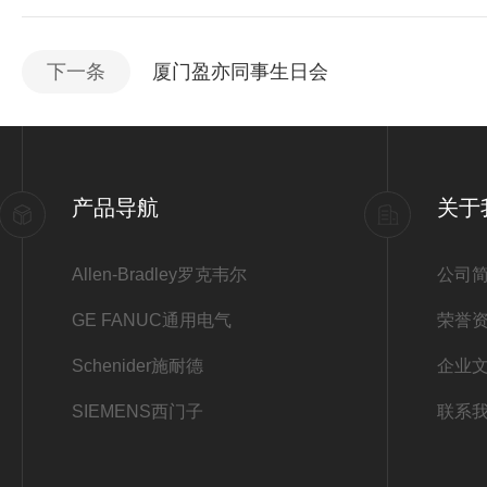
下一条
厦门盈亦同事生日会
产品导航
关于
Allen-Bradley罗克韦尔
公司
GE FANUC通用电气
荣誉
Schenider施耐德
企业
SIEMENS西门子
联系