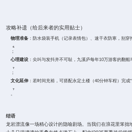
攻略补遗（给后来者的实用贴士）
物理准备
：防水袋装手机（记录表情包）、速干衣防寒，别穿
6
；
8
心理建设
：尖叫与发抖并不可耻，九溪庐每年10万游客的翻船率
7
；
9
文化延伸
：若时间充裕，可搭配永定土楼（40分钟车程）完成“
7
。
结语
龙岩漂流像一场精心设计的隐喻剧场。当我们在浪花里笨拙地