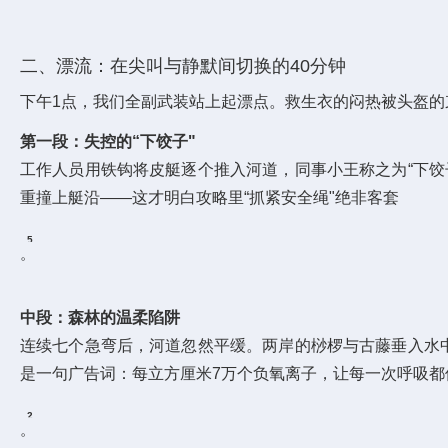
二、漂流：在尖叫与静默间切换的40分钟
下午1点，我们全副武装站上起漂点。救生衣的闷热被头盔
第一段：失控的“下饺子"
工作人员用铁钩将皮艇逐个推入河道，同事小王称之为“下
重撞上艇沿——这才明白攻略里“抓紧安全绳"绝非客套
5
。
9
中段：森林的温柔陷阱
连续七个急弯后，河道忽然平缓。两岸的桫椤与古藤垂入水
是一句广告词：每立方厘米7万个负氧离子，让每一次呼吸都
2
。
7