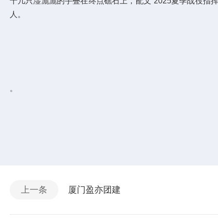
十几只湿漉漉的手叠在终点礁石上，配文“2025夏季战役
人。
。
上一条
厦门盈亦团建