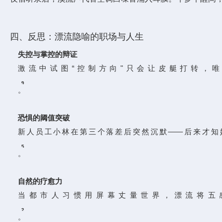
四、反思：漂流隐喻的职场与人生
失控与掌控的辩证
激流中试图“控制方向"只会让皮艇打转，
9
。
恐惧的阈值突破
新人员工小林在第三个落差后突然沉默——后来才知
5
。
自然的疗愈力
当都市人习惯用屏幕丈量世界，漂流将五
2
。
7