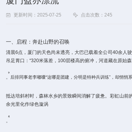
厦门盈亦漂流
更新时间：2025-07-25
点击次数：245
一、启程：奔赴山野的召唤
清晨6点，厦门的天色尚未透亮，大巴已载着全公司40余人
吊足胃口：“320米落差，100层楼高的俯冲，河道藏在原始
2
。后排同事老李嘟囔“这哪是团建，分明是特种兵训练"，却悄悄
7
抵达培斜村时，森林水乡的景致瞬间消解了疲惫。彩虹山前的3
余光里化作绿色漩涡
4
。
7