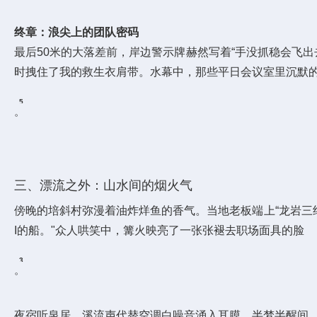
终章：浪尖上的团队密码
最后50米的大落差前，岸边警示牌赫然写着“手没抓稳会飞出
时拽住了我的救生衣肩带。水幕中，那些平日会议室里沉默
5
。
6
三、漂流之外：山水间的烟火气
傍晚的培斜村弥漫着油炸烊鱼的香气。当地老板端上“龙岩三
I的船。"众人哄笑中，篝火映亮了一张张褪去职场面具的脸
3
。
8
夜宿听泉居，溪流声代替空调白噪音涌入耳膜。半梦半醒间，