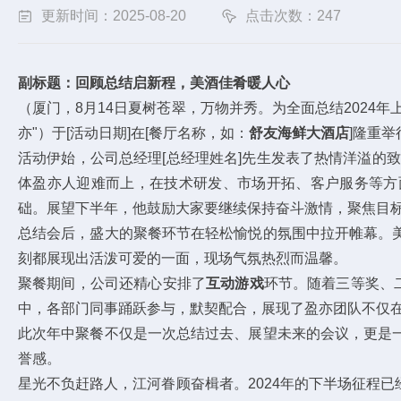
更新时间：2025-08-20
点击次数：247
副标题：回顾总结启新程，美酒佳肴暖人心
（厦门，8月14日夏树苍翠，万物并秀。为全面总结202
亦"）于[活动日期]在[餐厅名称，如：
舒友海鲜大酒店
]隆重
活动伊始，公司总经理[总经理姓名]先生发表了热情洋溢的
体盈亦人迎难而上，在技术研发、市场开拓、客户服务等方
础。展望下半年，他鼓励大家要继续保持奋斗激情，聚焦目
总结会后，盛大的聚餐环节在轻松愉悦的氛围中拉开帷幕。
刻都展现出活泼可爱的一面，现场气氛热烈而温馨。
聚餐期间，公司还精心安排了
互动游戏
环节。随着三等奖、
中，各部门同事踊跃参与，默契配合，展现了盈亦团队不仅
此次年中聚餐不仅是一次总结过去、展望未来的会议，更是
誉感。
星光不负赶路人，江河眷顾奋楫者。2024年的下半场征程