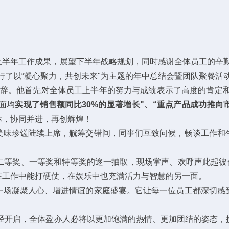
4年上半年工作成果，展望下半年战略规划，同时感谢全体员工的
举行了以“凝心聚力，共创未来"为主题的年中总结会暨团队聚餐
致辞。他首先对全体员工上半年的努力与成绩表示了高度的肯定和
面均
实现了销售额同比30%的显著增长"、“重点产品成功推向
标，协同并进，再创辉煌！
美味珍馐陆续上席，觥筹交错间，同事们互致问候，畅谈工作和
二等奖、一等奖和特等奖的逐一抽取，现场掌声、欢呼声此起彼伏，
在工作中能打硬仗，在娱乐中也充满活力与智慧的另一面。
一场凝聚人心、增进情谊的家庭盛宴。它让每一位员工都深切感
已经开启，全体盈亦人必将以更加饱满的热情、更加团结的姿态