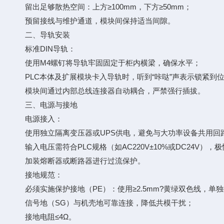
留出足够散热空间：上方≥100mm，下方≥50mm；
预留接线与维护通道，模块间保持适当间隙。
二、导轨安装
标准DIN导轨：
使用M4螺钉将导轨牢固固定于柜内横梁，确保水平；
PLC本体及扩展模块卡入导轨时，听到“咔哒”声表示锁紧到
模块间通过内部总线连接器自动耦合，严禁强行插拔。
三、电源与接地
电源接入：
使用独立隔离变压器或UPS供电，避免与大功率设备共用回
输入电压需符合PLC规格（如AC220V±10%或DC24V），
加装熔断器或断路器进行过流保护。
接地规范：
必须实施保护接地（PE）：使用≥2.5mm?黄绿双色线，单
信号地（SG）与机壳地可靠连接，降低共模干扰；
接地电阻≤4Ω。