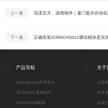
上一条
花漾五月，温情相伴｜厦门盈亦自动化
下一条
正确安装IC695CHS012通信模块
产品导航
关于
Allen-Bradley罗克韦尔
公司
GE FANUC通用电气
荣誉
Schenider施耐德
企业