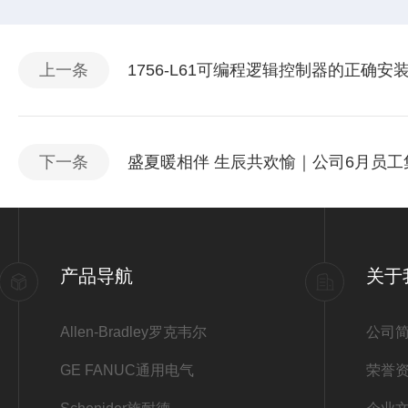
上一条
1756-L61可编程逻辑控制器的正确安
下一条
盛夏暖相伴 生辰共欢愉｜公司6月员
产品导航
关于
Allen-Bradley罗克韦尔
公司
GE FANUC通用电气
荣誉