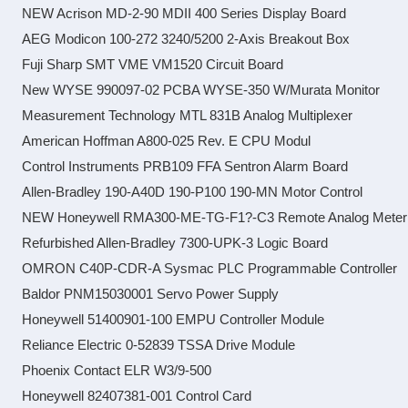
NEW Acrison MD-2-90 MDII 400 Series Display Board
AEG Modicon 100-272 3240/5200 2-Axis Breakout Box
Fuji Sharp SMT VME VM1520 Circuit Board
New WYSE 990097-02 PCBA WYSE-350 W/Murata Monitor
Measurement Technology MTL 831B Analog Multiplexer
American Hoffman A800-025 Rev. E CPU Modul
Control Instruments PRB109 FFA Sentron Alarm Board
Allen-Bradley 190-A40D 190-P100 190-MN Motor Control
NEW Honeywell RMA300-ME-TG-F1?-C3 Remote Analog Meter
Refurbished Allen-Bradley 7300-UPK-3 Logic Board
OMRON C40P-CDR-A Sysmac PLC Programmable Controller
Baldor PNM15030001 Servo Power Supply
Honeywell 51400901-100 EMPU Controller Module
Reliance Electric 0-52839 TSSA Drive Module
Phoenix Contact ELR W3/9-500
Honeywell 82407381-001 Control Card