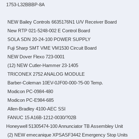
1753-L32BBBP-8A
NEW Bailey Controls 6635176N1 U/V Receiver Board
New RTP 021-5248-002 E Control Board
SOLA SDN 20-24-100 POWER SUPPLY
Fuji Sharp SMT VME VM1530 Circuit Board
NEW Dover Flexo 723-0001
(12) NEW Cutler-Hammer 23-1405
TRICONEX 2752 ANALOG MODULE
Barber-Coleman 10EV-0JF00-000-?5-00 Temp.
Modicon PC-0984-480
Modicon PC-E984-685
Allen-Bradley 4100-AEC SSI
FANUC 15 A16B-1212-0030/?02B
Honeywell 51305474-100 Annunciator TB Assembley Unit
(2) NEW emecanique XPSASF3442 Emergency Stop Units