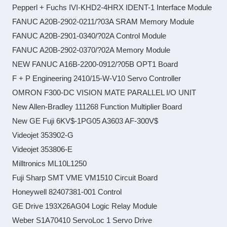
Pepperl + Fuchs IVI-KHD2-4HRX IDENT-1 Interface Module
FANUC A20B-2902-0211/?03A SRAM Memory Module
FANUC A20B-2901-0340/?02A Control Module
FANUC A20B-2902-0370/?02A Memory Module
NEW FANUC A16B-2200-0912/?05B OPT1 Board
F + P Engineering 2410/15-W-V10 Servo Controller
OMRON F300-DC VISION MATE PARALLEL I/O UNIT
New Allen-Bradley 111268 Function Multiplier Board
New GE Fuji 6KV$-1PG05 A3603 AF-300V$
Videojet 353902-G
Videojet 353806-E
Milltronics ML10L1250
Fuji Sharp SMT VME VM1510 Circuit Board
Honeywell 82407381-001 Control
GE Drive 193X26AG04 Logic Relay Module
Weber S1A70410 ServoLoc 1 Servo Drive