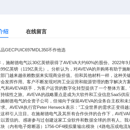
介绍
在线留言
品GECPUIC697MDL350不作他选
7年，施耐德电气以30亿英镑获得了AVEVA大约60%的股份。2022
99亿英镑（119亿美元）。分析认为，对AVEVA的并购将有助
业部门越来越依赖数据来实现商业价值。但和其他材料一样，这种关
才会发挥作用。客户不断发现对跨工业运营和能源管理的数字解决方
电气和AVEVA联手，为客户运营的数字化转型提供了一个整体方案
持续性之旅。AVEVA的战略重点是成为大软件和工业信息SaaS供
为施耐德电气的全资子公司，但倾向于保留AVEVA的业务自主权和
求。AVEVA执行官Peter Herweck表示："工业世界的需
这样引人注目。在施耐德电气及其所有合作伙伴的合作下，AVEVA
以置信的。感谢参与过创建这家工业软件和数据全球的所有人。我相信，通
块（内有电子熔断器）1756-OF4模拟量输出模块（4路电压或电流输出）1756-L