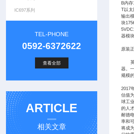
B内存1
T以太网
IC697系列
输出模
块17
5VDC
TEL-PHONE
器模块
0592-6372622
原装正
英文全
查看全部
器。一
规模
201
估值为
球工
ARTICLE
的人
耐德
率和可
相关文章
将成