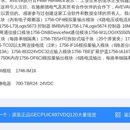
求。AVEVA执行官Peter Herweck表示："工业世界的需
这样引人注目。在施耐德电气及其所有合作伙伴的合作下，AVEVA
以置信的。感谢参与过创建这家工业软件和数据全球的所有人。我相信，通
块（内有电子熔断器）1756-OF4模拟量输出模块（4路电压或电流输出）1756-L
756-L73Logix5673 控制器 8MB内存1756-L74Logix5674 控制器 1
通信接口模块1756-DNBDeviceNet通信模块1756-M1LOGIX555051
块（每路单独隔离）1756-TBSH可拆卸式端子块（20个弹簧夹）1756-IA
56-TC02以太网连接电缆（2米）1756-IF16模拟量输入模块（8路差分或4
13A）1756-IB3224VDC32点输入模块1756-TBE扩展护盖1756-IA
750K内存1756-OF6CI模拟量输出模块（6路电流输出，每路单独隔
I模组 1746-IM16
电器 700-TBR24 24VDC
一个：
原装正品GECPUIC697VDQ120大量现货
返