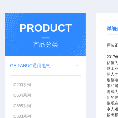
PRODUCT
详细
产品分类
原装正
201
估值为
GE FANUC通用电气
球工
的人
耐德
IC200系列
率和可
将成
IC694系列
们的需
像现在
IC695系列
令人难
输出模
IC693系列