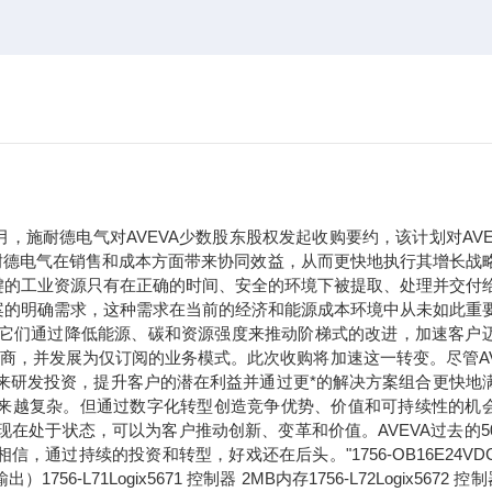
年9月，施耐德电气对AVEVA少数股东股权发起收购要约，该计划对AVE
于施耐德电气在销售和成本方面带来协同效益，从而更快地执行其增长战
键的工业资源只有在正确的时间、安全的环境下被提取、处理并交付
案的明确需求，这种需求在当前的经济和能源成本环境中从未如此重
。它们通过降低能源、碳和资源强度来推动阶梯式的改进，加速客户
应商，并发展为仅订阅的业务模式。此次收购将加速这一转变。尽管AV
未来研发投资，提升客户的潜在利益并通过更*的解决方案组合更快地
求正变得越来越复杂。但通过数字化转型创造竞争优势、价值和可持续性的机
现在处于状态，可以为客户推动创新、变革和价值。AVEVA过去的5
过持续的投资和转型，好戏还在后头。"1756-OB16E24VDC
71Logix5671 控制器 2MB内存1756-L72Logix5672 控制