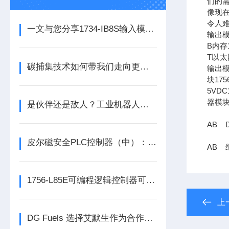
们的需
像现在
令人难
一文与您分享1734-IB8S输入模块的常见故障相应解决方法
输出模
B内存1
T以太网
碳捕集技术如何带我们走向更洁净的未来？
输出模
块17
5VDC
器模块
是伙伴还是敌人？工业机器人的未来之路
AB D
皮尔磁安全PLC控制器（中）：功能与应用
AB 继
1756-L85E可编程逻辑控制器可满足多行业自动化精准控制需求
上
DG Fuels 选择艾默生作为合作伙伴，为可持续生物燃料的生产提供支持