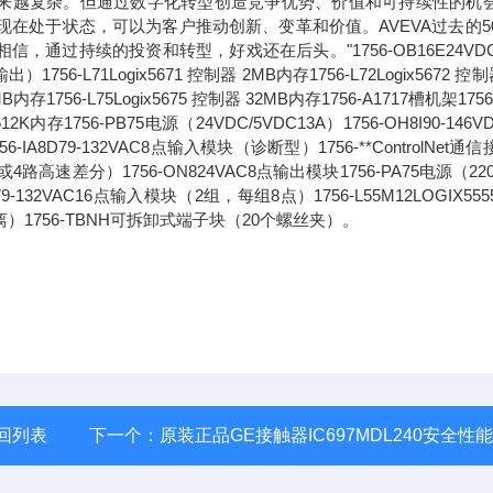
求正变得越来越复杂。但通过数字化转型创造竞争优势、价值和可持续性的机
现在处于状态，可以为客户推动创新、变革和价值。AVEVA过去的5
过持续的投资和转型，好戏还在后头。"1756-OB16E24VDC
71Logix5671 控制器 2MB内存1756-L72Logix5672 控制
6MB内存1756-L75Logix5675 控制器 32MB内存1756-A1717槽机架1756
2K内存1756-PB75电源（24VDC/5VDC13A）1756-OH8I90-146V
8D79-132VAC8点输入模块（诊断型）1756-**ControlNet通
路高速差分）1756-ON824VAC8点输出模块1756-PA75电源（220
1679-132VAC16点输入模块（2组，每组8点）1756-L55M12LOGIX55
离）1756-TBNH可拆卸式端子块（20个螺丝夹）。
回列表
下一个：
原装正品GE接触器IC697MDL240安全性