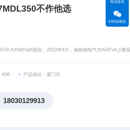
电话咨询
7MDL350不作他选
扫码加微信
EVA大约60%的股份。2022年9月，施耐德电气对AVEVA少数
为99亿英镑（119亿美元）。分析认为，对AVEVA的并购将有
，从而更快地执行其增长战略。
价值。但和其他材料一样，
408
产品地址：厦门市
18030129913