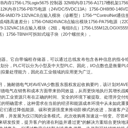
6MB内存1756-L75Logix5675 控制器 32MB内存1756-A1717槽机架1756
2K内存1756-PB75电源（24VDC/5VDC13A）1756-OH8I90-146V
8D79-132VAC8点输入模块（诊断型）1756-**ControlNet通
路高速差分）1756-ON824VAC8点输出模块1756-PA75电源（220
1679-132VAC16点输入模块（2组，每组8点）1756-L55M12LOGIX55
离）1756-TBNH可拆卸式端子块（20个螺丝夹）。
是一种可编程控制器。它自带编程存储器，可以通过总线发布包含各种信息的指令
划分，PLC可以分为小型及中大型PLC。因此，I/O点数也是衡量PL
模拟量处理能力，因此在工业领域的应用更为广泛。
年9月，施耐德电气对AVEVA少数股东股权发起收购要约，该计划对AVE
于施耐德电气在销售和成本方面带来协同效益，从而更快地执行其增长战
键的工业资源只有在正确的时间、安全的环境下被提取、处理并交付
案的明确需求，这种需求在当前的经济和能源成本环境中从未如此重
。它们通过降低能源、碳和资源强度来推动阶梯式的改进，加速客户
应商，并发展为仅订阅的业务模式。此次收购将加速这一转变。尽管AV
未来研发投资，提升客户的潜在利益并通过更*的解决方案组合更快地