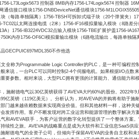
756-L73Logix5673 控制器 8MB内存1756-L74Logix5674 控制器 1
通信接口模块1756-DNBDeviceNet通信模块1756-M1LOGIX555051
块（每路单独隔离）1756-TBSH可拆卸式端子块（20个弹簧夹）1756-IA
56-TC02以太网连接电缆（2米）1756-IF16模拟量输入模块（8路差分或4
13A）1756-IB3224VDC32点输入模块1756-TBE扩展护盖1756-IA
750K内存1756-OF6CI模拟量输出模块（6路电流输出，每路单独隔
品GECPUIC697MDL350不作他选
称为Programmable Logic Controller的PLC，
般来说，一台PLC可以同时控制2-4个伺服电机。如果根据I/O点数来
的重要参数。相对来说，大型PLC拥有更强的计算能力、通信能力和
7年，施耐德电气以30亿英镑获得了AVEVA大约60%的股份。2022
99亿英镑（119亿美元）。分析认为，对AVEVA的并购将有助
业部门越来越依赖数据来实现商业价值。但和其他材料一样，这种关
才会发挥作用。客户不断发现对跨工业运营和能源管理的数字解决方
电气和AVEVA联手，为客户运营的数字化转型提供了一个整体方案
持续性之旅。AVEVA的战略重点是成为大软件和工业信息SaaS供
为施耐德电气的全资子公司，但倾向于保留AVEVA的业务自主权和