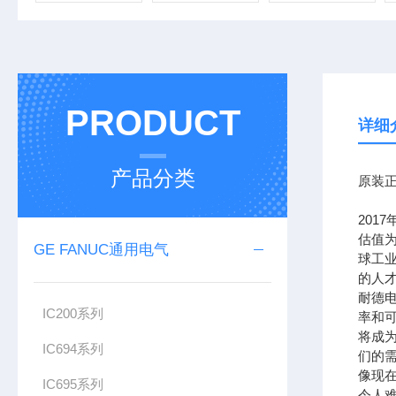
PRODUCT
详细
产品分类
原装正
201
估值为
GE FANUC通用电气
球工
的人
耐德
IC200系列
率和可
将成
IC694系列
们的需
像现在
IC695系列
令人难