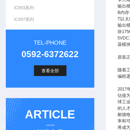
输出模
IC693系列
B内存1
T以太网
IC697系列
输出模
块17
5VDC
TEL-PHONE
器模块
0592-6372622
原装正
随着
查看全部
编程
201
估值为
球工
的人
ARTICLE
耐德
率和可
将成