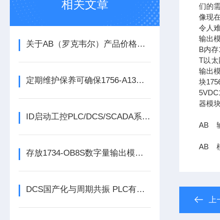
相关文章
们的需
像现在
令人难
输出模
关于AB（罗克韦尔）产品价格调整的通知
B内存1
T以太网
输出模
定期维护保养可确保1756-A13数字量输出模块的正常运行
块17
5VDC
器模块
ID启动工控PLC/DCS/SCADA系列份额报告
AB 输
AB 模
存放1734-OB8S数字量输出模块时所需要考虑的方面分享
DCS国产化与周期共振 PLC有望迎来结构性机会
上