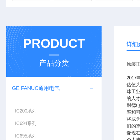
PRODUCT
详细
产品分类
原装正
201
估值为
GE FANUC通用电气
球工
的人
耐德
IC200系列
率和可
将成
IC694系列
们的需
像现在
IC695系列
令人难