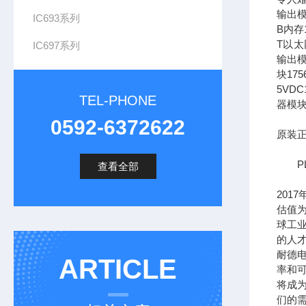
输出模
IC693系列
B内存1
T以太网
IC697系列
输出模
块17
5VDC
TEL-PHONE
器模块
0592-6372622
原装正
PL
查看全部
201
估值为
球工
的人
耐德
ARTICLE
率和可
将成
们的需