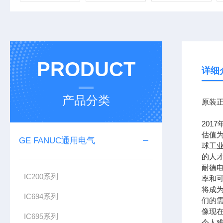
PRODUCT
详细
产品分类
原装正
201
估值为
GE FANUC通用电气
球工
的人
耐德
IC200系列
率和可
将成
IC694系列
们的需
像现在
IC695系列
令人难