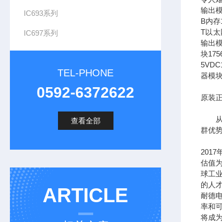
输出模
IC693系列
B内存1
T以太网
IC697系列
输出模
块17
5VDC
TEL-PHONE
器模块
0592-6372622
原装正
从长
查看全部
群优
201
估值为
球工
的人
ARTICLE
耐德
率和可
将成