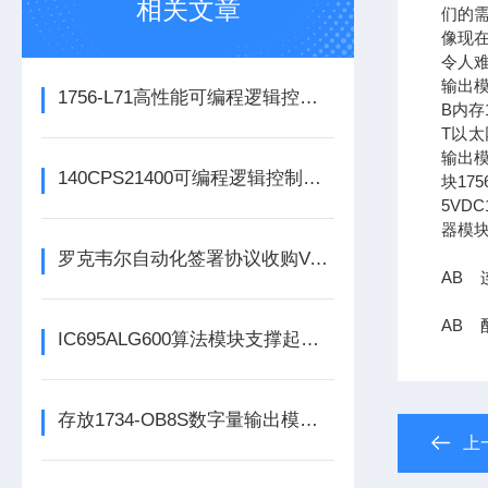
相关文章
们的需
像现在
令人难
输出模
1756-L71高性能可编程逻辑控制器的常见维护保养方法分享
B内存1
T以太网
输出模
140CPS21400可编程逻辑控制器的常见问题解决方法分享
块17
5VDC
器模块
罗克韦尔自动化签署协议收购Verve工业保护公司
AB 
AB 配
IC695ALG600算法模块支撑起复杂工业场景下的过程控制
存放1734-OB8S数字量输出模块时所需要考虑的方面分享
上