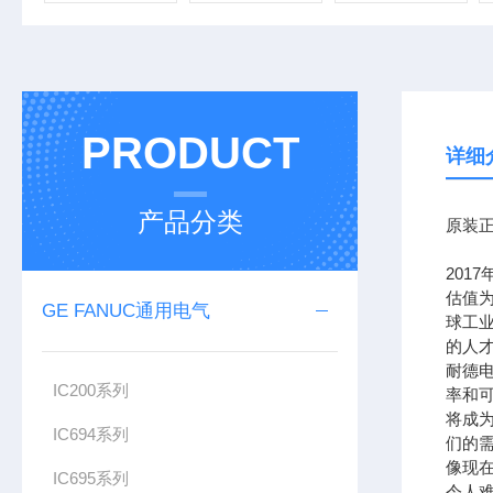
PRODUCT
详细
产品分类
原装正
201
估值为
GE FANUC通用电气
球工
的人
耐德
IC200系列
率和可
将成
IC694系列
们的需
像现在
IC695系列
令人难