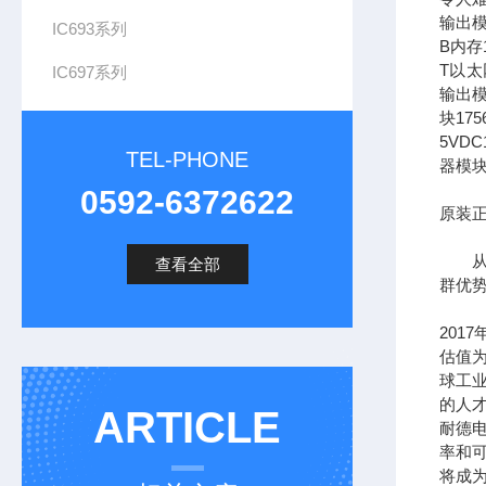
输出模
IC693系列
B内存1
T以太网
IC697系列
输出模
块17
5VDC
TEL-PHONE
器模块
0592-6372622
原装正
从长
查看全部
群优
201
估值为
球工
的人
ARTICLE
耐德
率和可
将成