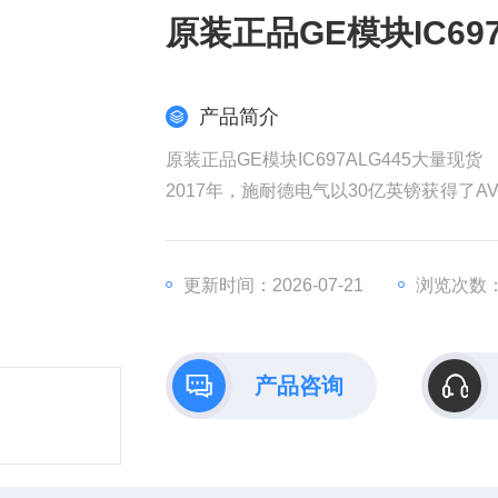
原装正品GE模块IC69
产品简介
原装正品GE模块IC697ALG445大量现货
2017年，施耐德电气以30亿英镑获得了AV
权发起收购要约，该计划对AVEVA的估值
耐德电气在销售和成本方面带来协同效益
全球工业部门越来越依赖数据来实现商业
更新时间：2026-07-21
浏览次数：
产品咨询