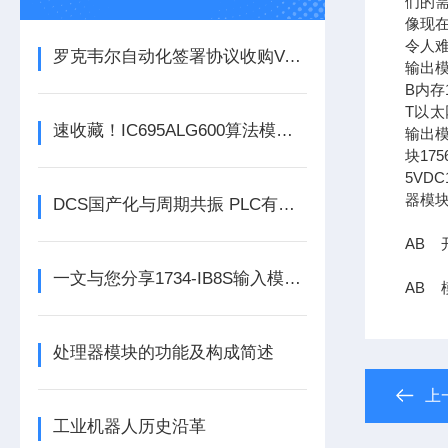
们的需
像现在
令人难
罗克韦尔自动化签署协议收购Verve工业保护公司
输出模
B内存1
T以太网
速收藏！IC695ALG600算法模块常见故障的解决方法分享
输出模
块17
5VDC
器模块
DCS国产化与周期共振 PLC有望迎来结构性机会
AB 
一文与您分享1734-IB8S输入模块的常见故障相应解决方法
AB 模
处理器模块的功能及构成简述
上
工业机器人历史沿革