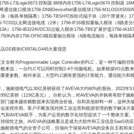
756-L73Logix5673 控制器 8MB内存1756-L74Logix5674 控制器 1
通信接口模块1756-DNBDeviceNet通信模块1756-M1LOGIX555051
块（每路单独隔离）1756-TBSH可拆卸式端子块（20个弹簧夹）1756-IA
56-TC02以太网连接电缆（2米）1756-IF16模拟量输入模块（8路差分或4
13A）1756-IB3224VDC32点输入模块1756-TBE扩展护盖1756-IA
750K内存1756-OF6CI模拟量输出模块（6路电流输出，每路单独隔
品GE模块IC697ALG445大量现货
称为Programmable Logic Controller的PLC，
般来说，一台PLC可以同时控制2-4个伺服电机。如果根据I/O点数来
的重要参数。相对来说，大型PLC拥有更强的计算能力、通信能力和
7年，施耐德电气以30亿英镑获得了AVEVA大约60%的股份。2022
99亿英镑（119亿美元）。分析认为，对AVEVA的并购将有助
业部门越来越依赖数据来实现商业价值。但和其他材料一样，这种关
才会发挥作用。客户不断发现对跨工业运营和能源管理的数字解决方
电气和AVEVA联手，为客户运营的数字化转型提供了一个整体方案
持续性之旅。AVEVA的战略重点是成为大软件和工业信息SaaS供
为施耐德电气的全资子公司，但倾向于保留AVEVA的业务自主权和