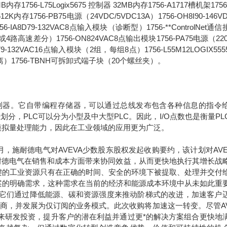
6MB内存1756-L75Logix5675 控制器 32MB内存1756-A1717槽机架1756
2K内存1756-PB75电源（24VDC/5VDC13A）1756-OH8I90-146V
8D79-132VAC8点输入模块（诊断型）1756-**ControlNet通
路高速差分）1756-ON824VAC8点输出模块1756-PA75电源（220
1679-132VAC16点输入模块（2组，每组8点）1756-L55M12LOGIX55
离）1756-TBNH可拆卸式端子块（20个螺丝夹）。
是一种可编程控制器。它自带编程存储器，可以通过总线发布包含各种信息的指令
划分，PLC可以分为小型及中大型PLC。因此，I/O点数也是衡量PL
模拟量处理能力，因此在工业领域的应用更为广泛。
年9月，施耐德电气对AVEVA少数股东股权发起收购要约，该计划对AVE
于施耐德电气在销售和成本方面带来协同效益，从而更快地执行其增长战
键的工业资源只有在正确的时间、安全的环境下被提取、处理并交付
案的明确需求，这种需求在当前的经济和能源成本环境中从未如此重
。它们通过降低能源、碳和资源强度来推动阶梯式的改进，加速客户
应商，并发展为仅订阅的业务模式。此次收购将加速这一转变。尽管AV
未来研发投资，提升客户的潜在利益并通过更*的解决方案组合更快地