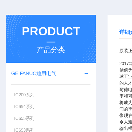
PRODUCT
详细
产品分类
原装正
201
估值为
GE FANUC通用电气
球工
的人
耐德
IC200系列
率和可
将成
IC694系列
们的需
像现在
IC695系列
令人难
输出模
IC693系列