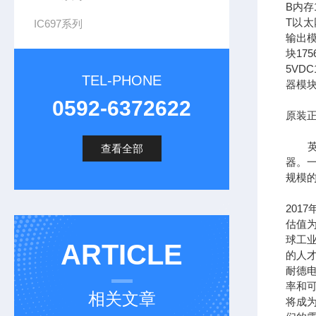
B内存1
T以太网
IC697系列
输出模
块17
5VDC
TEL-PHONE
器模块
0592-6372622
原装正
英文全
查看全部
器。一
规模
201
估值为
球工
ARTICLE
的人
耐德
率和可
相关文章
将成