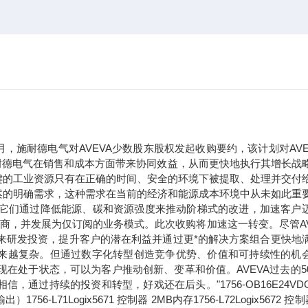
年9月，施耐德电气对AVEVA少数股东股权发起收购要约，该计划对AVE
于施耐德电气在销售和成本方面带来协同效益，从而更快地执行其增长战
键的工业资源只有在正确的时间、安全的环境下被提取、处理并交付
案的明确需求，这种需求在当前的经济和能源成本环境中从未如此重
。它们通过降低能源、碳和资源强度来推动阶梯式的改进，加速客户
应商，并发展为仅订阅的业务模式。此次收购将加速这一转变。尽管AV
未来研发投资，提升客户的潜在利益并通过更*的解决方案组合更快地
求正变得越来越复杂。但通过数字化转型创造竞争优势、价值和可持续性的机
现在处于状态，可以为客户推动创新、变革和价值。AVEVA过去的5
过持续的投资和转型，好戏还在后头。"1756-OB16E24VDC
71Logix5671 控制器 2MB内存1756-L72Logix5672 控制