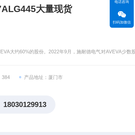
电话咨询
7ALG445大量现货
扫码加微信
EVA大约60%的股份。2022年9月，施耐德电气对AVEVA少数
为99亿英镑（119亿美元）。分析认为，对AVEVA的并购将有
，从而更快地执行其增长战略。
价值。但和其他材料一样，这
384
产品地址：厦门市
18030129913