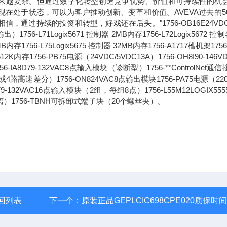
求正变得越来越复杂。但通过数字化转型创造竞争优势、价值和可持续性的机
现在处于状态，可以为客户推动创新、变革和价值。AVEVA过去的5
过持续的投资和转型，好戏还在后头。"1756-OB16E24VDC
71Logix5671 控制器 2MB内存1756-L72Logix5672 控制
6MB内存1756-L75Logix5675 控制器 32MB内存1756-A1717槽机架1756
2K内存1756-PB75电源（24VDC/5VDC13A）1756-OH8I90-146V
8D79-132VAC8点输入模块（诊断型）1756-**ControlNet通
路高速差分）1756-ON824VAC8点输出模块1756-PA75电源（220
1679-132VAC16点输入模块（2组，每组8点）1756-L55M12LOGIX55
离）1756-TBNH可拆卸式端子块（20个螺丝夹）。
回列表
下一个：
原装正品GEPLCIC698CPE020质保时