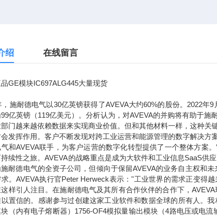
介绍
在线留言
品GE模块IC697ALG445大量现货
7年，施耐德电气以30亿英镑获得了AVEVA大约60%的股份。2022
99亿英镑（119亿美元）。分析认为，对AVEVA的并购将有助
业部门越来越依赖数据来实现商业价值。但和其他材料一样，这种关
才会发挥作用。客户不断发现对跨工业运营和能源管理的数字解决方
电气和AVEVA联手，为客户运营的数字化转型提供了一个整体方案
持续性之旅。AVEVA的战略重点是成为大软件和工业信息SaaS供
为施耐德电气的全资子公司，但倾向于保留AVEVA的业务自主权和
求。AVEVA执行官Peter Herweck表示："工业世界的需
这样引人注目。在施耐德电气及其所有合作伙伴的合作下，AVEVA
以置信的。感谢参与过创建这家工业软件和数据全球的所有人。我相信，通
块（内有电子熔断器）1756-OF4模拟量输出模块（4路电压或电流输出）1756-L