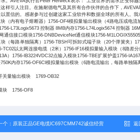
求。AVEVA执行官Peter Herweck表示："工业世界的需
这样引人注目。在施耐德电气及其所有合作伙伴的合作下，AVEVA
以置信的。感谢参与过创建这家工业软件和数据全球的所有人。我相信，通
块（内有电子熔断器）1756-OF4模拟量输出模块（4路电压或电流输出）1756-L
756-L73Logix5673 控制器 8MB内存1756-L74Logix5674 控制器 1
通信接口模块1756-DNBDeviceNet通信模块1756-M1LOGIX555051
块（每路单独隔离）1756-TBSH可拆卸式端子块（20个弹簧夹）1756-IA
56-TC02以太网连接电缆（2米）1756-IF16模拟量输入模块（8路差分或4
13A）1756-IB3224VDC32点输入模块1756-TBE扩展护盖1756-IA
750K内存1756-OF6CI模拟量输出模块（6路电流输出，每路单独隔
开关量输出模块 1769-OB32
块 1756-OF8
一个：
原装正品GE电缆IC697CMM742诚信经营
返