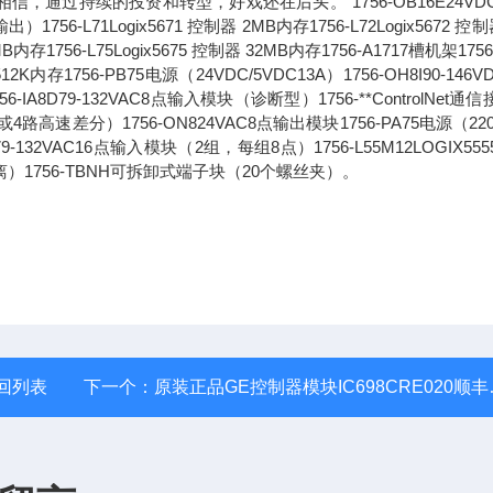
过持续的投资和转型，好戏还在后头。"1756-OB16E24VDC
71Logix5671 控制器 2MB内存1756-L72Logix5672 控制
6MB内存1756-L75Logix5675 控制器 32MB内存1756-A1717槽机架1756
2K内存1756-PB75电源（24VDC/5VDC13A）1756-OH8I90-146V
8D79-132VAC8点输入模块（诊断型）1756-**ControlNet通
路高速差分）1756-ON824VAC8点输出模块1756-PA75电源（220
1679-132VAC16点输入模块（2组，每组8点）1756-L55M12LOGIX55
离）1756-TBNH可拆卸式端子块（20个螺丝夹）。
回列表
下一个：
原装正品GE控制器模块IC698CRE020顺丰速运