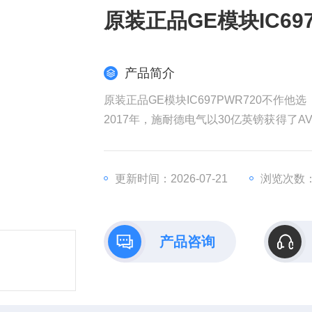
原装正品GE模块IC69
产品简介
原装正品GE模块IC697PWR720不作他选
2017年，施耐德电气以30亿英镑获得了AV
权发起收购要约，该计划对AVEVA的估值
耐德电气在销售和成本方面带来协同效益
全球工业部门越来越依赖数据来实现商业
更新时间：2026-07-21
浏览次数：
产品咨询