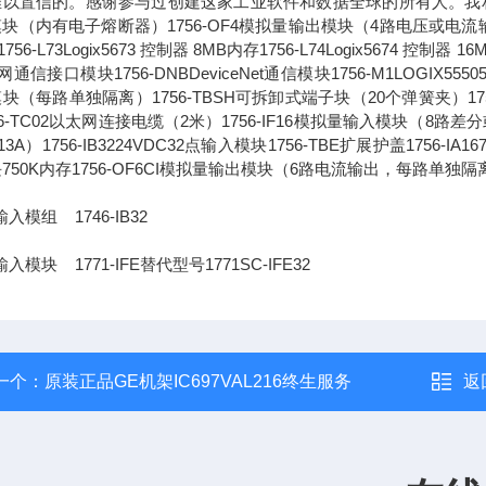
以置信的。感谢参与过创建这家工业软件和数据全球的所有人。我相信，通
块（内有电子熔断器）1756-OF4模拟量输出模块（4路电压或电流输出）1756-L
756-L73Logix5673 控制器 8MB内存1756-L74Logix5674 控制器 1
通信接口模块1756-DNBDeviceNet通信模块1756-M1LOGIX555051
块（每路单独隔离）1756-TBSH可拆卸式端子块（20个弹簧夹）1756-IA
56-TC02以太网连接电缆（2米）1756-IF16模拟量输入模块（8路差分或4
13A）1756-IB3224VDC32点输入模块1756-TBE扩展护盖1756-IA
750K内存1756-OF6CI模拟量输出模块（6路电流输出，每路单独隔
入模组 1746-IB32
入模块 1771-IFE替代型号1771SC-IFE32
一个：
原装正品GE机架IC697VAL216终生服务
返