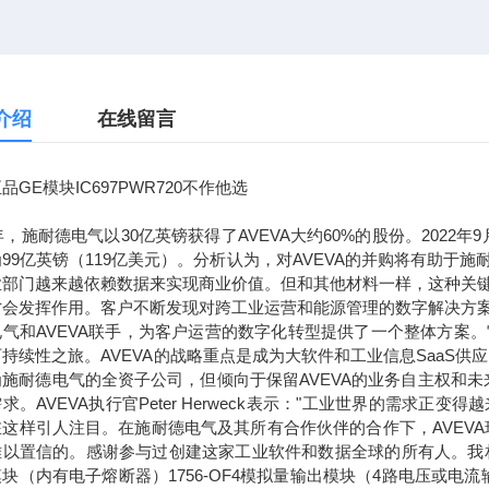
介绍
在线留言
品GE模块IC697PWR720不作他选
7年，施耐德电气以30亿英镑获得了AVEVA大约60%的股份。2022
99亿英镑（119亿美元）。分析认为，对AVEVA的并购将有助
业部门越来越依赖数据来实现商业价值。但和其他材料一样，这种关
才会发挥作用。客户不断发现对跨工业运营和能源管理的数字解决方
电气和AVEVA联手，为客户运营的数字化转型提供了一个整体方案
持续性之旅。AVEVA的战略重点是成为大软件和工业信息SaaS供
为施耐德电气的全资子公司，但倾向于保留AVEVA的业务自主权和
求。AVEVA执行官Peter Herweck表示："工业世界的需
这样引人注目。在施耐德电气及其所有合作伙伴的合作下，AVEVA
以置信的。感谢参与过创建这家工业软件和数据全球的所有人。我相信，通
块（内有电子熔断器）1756-OF4模拟量输出模块（4路电压或电流输出）1756-L