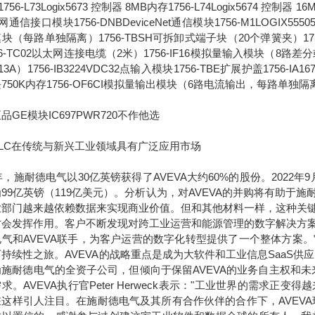
756-L73Logix5673 控制器 8MB内存1756-L74Logix5674 控制器 1
通信接口模块1756-DNBDeviceNet通信模块1756-M1LOGIX555051
块（每路单独隔离）1756-TBSH可拆卸式端子块（20个弹簧夹）1756-IA
56-TC02以太网连接电缆（2米）1756-IF16模拟量输入模块（8路差分或4
13A）1756-IB3224VDC32点输入模块1756-TBE扩展护盖1756-IA
750K内存1756-OF6CI模拟量输出模块（6路电流输出，每路单独隔
品GE模块IC697PWR720不作他选
C在传统与新兴工业领域具有广泛应用市场
7年，施耐德电气以30亿英镑获得了AVEVA大约60%的股份。2022
99亿英镑（119亿美元）。分析认为，对AVEVA的并购将有助
业部门越来越依赖数据来实现商业价值。但和其他材料一样，这种关
才会发挥作用。客户不断发现对跨工业运营和能源管理的数字解决方
电气和AVEVA联手，为客户运营的数字化转型提供了一个整体方案
持续性之旅。AVEVA的战略重点是成为大软件和工业信息SaaS供
为施耐德电气的全资子公司，但倾向于保留AVEVA的业务自主权和
求。AVEVA执行官Peter Herweck表示："工业世界的需
这样引人注目。在施耐德电气及其所有合作伙伴的合作下，AVEVA