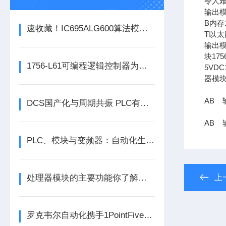
令人难
输出模
B内存1
速收藏！IC695ALG600算法模块常见故障的解决方法分享
T以太网
输出模
块17
1756-L61可编程逻辑控制器为各类自动化设备提供稳定可靠的控制支持
5VDC
器模块
AB 输
DCS国产化与周期共振 PLC有望迎来结构性机会
AB 输
PLC、模块与变频器：自动化生产的核心动力组合
处理器模块的主要功能你了解多少呢
上
罗克韦尔自动化携手1PointFive 签署直接空气捕获碳去除信用协议