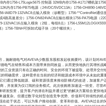
6MB内存1756-L75Logix5675 控制器 32MB内存1756-A1717槽机架1756
2K内存1756-PB75电源（24VDC/5VDC13A）1756-OH8I90-146V
8D79-132VAC8点输入模块（诊断型）1756-**ControlNet通
路高速差分）1756-ON824VAC8点输出模块1756-PA75电源（220
1679-132VAC16点输入模块（2组，每组8点）1756-L55M12LOGIX55
离）1756-TBNH可拆卸式端子块（20个螺丝夹）。
年9月，施耐德电气对AVEVA少数股东股权发起收购要约，该计划对AVE
于施耐德电气在销售和成本方面带来协同效益，从而更快地执行其增长战
键的工业资源只有在正确的时间、安全的环境下被提取、处理并交付
案的明确需求，这种需求在当前的经济和能源成本环境中从未如此重
。它们通过降低能源、碳和资源强度来推动阶梯式的改进，加速客户
应商，并发展为仅订阅的业务模式。此次收购将加速这一转变。尽管AV
未来研发投资，提升客户的潜在利益并通过更*的解决方案组合更快地
求正变得越来越复杂。但通过数字化转型创造竞争优势、价值和可持续性的机
现在处于状态，可以为客户推动创新、变革和价值。AVEVA过去的5