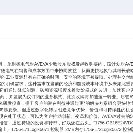
年9月，施耐德电气对AVEVA少数股东股权发起收购要约，该计划对AVE
于施耐德电气在销售和成本方面带来协同效益，从而更快地执行其增长战
键的工业资源只有在正确的时间、安全的环境下被提取、处理并交付
案的明确需求，这种需求在当前的经济和能源成本环境中从未如此重
。它们通过降低能源、碳和资源强度来推动阶梯式的改进，加速客户
应商，并发展为仅订阅的业务模式。此次收购将加速这一转变。尽管AV
未来研发投资，提升客户的潜在利益并通过更*的解决方案组合更快地
求正变得越来越复杂。但通过数字化转型创造竞争优势、价值和可持续性的机
现在处于状态，可以为客户推动创新、变革和价值。AVEVA过去的5
过持续的投资和转型，好戏还在后头。"1756-OB16E24VDC
71Logix5671 控制器 2MB内存1756-L72Logix5672 控制