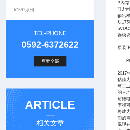
B内存1
T以太网
IC697系列
输出模
块17
5VDC
TEL-PHONE
器模块
0592-6372622
原装正
PL
查看全部
201
估值为
球工
的人
耐德
ARTICLE
率和可
将成
们的需
相关文章
像现在