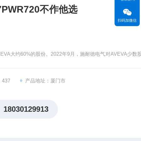
7PWR720不作他选
扫码加微信
EVA大约60%的股份。2022年9月，施耐德电气对AVEVA少数
为99亿英镑（119亿美元）。分析认为，对AVEVA的并购将有
，从而更快地执行其增长战略。
价值。但和其他材料一样，这
437
产品地址：厦门市
18030129913