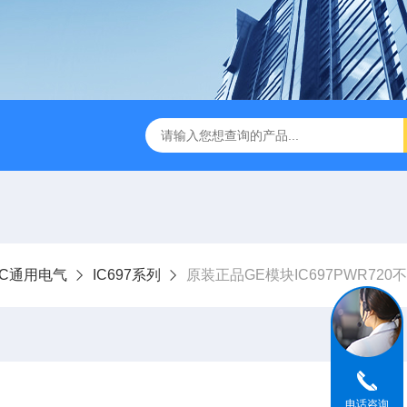
NUC通用电气
IC697系列
原装正品GE模块IC697PWR720
电话咨询