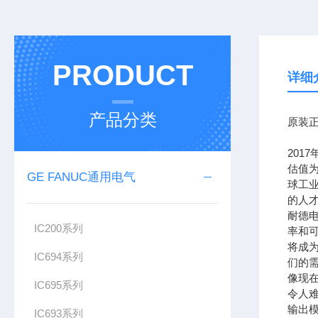
PRODUCT
详细
产品分类
原装正
201
估值为
GE FANUC通用电气
球工
的人
耐德
IC200系列
率和可
将成
IC694系列
们的需
像现在
IC695系列
令人难
输出模
IC693系列