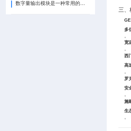
数字量输出模块是一种常用的控制器设备
三、
GE
多
。
宽
。
西门
高
。
罗克
安
。
施耐
生
。