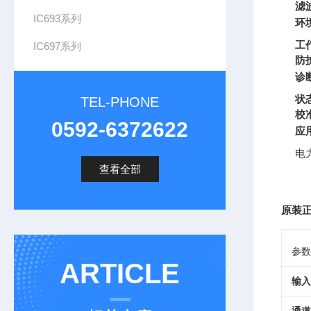
滤
IC693系列
环
工
IC697系列
防
诊
状
TEL-PHONE
校
0592-6372622
应
电
查看全部
原装正
参数
ARTICLE
输入