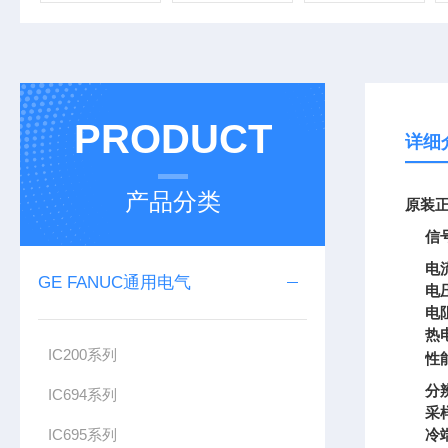
PRODUCT
详细
产品分类
原装正
信
电
GE FANUC通用电气
电
电
热
IC200系列
性
分
IC694系列
采
IC695系列
冷