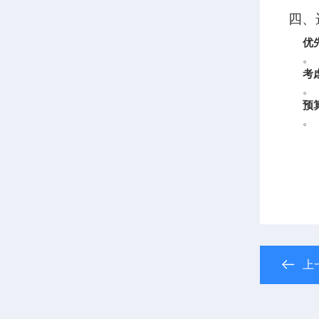
四、
优
。
考
。
预
。
上