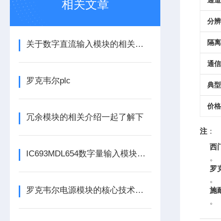
通道
相关文章
分辨
隔离
关于数字直流输入模块的相关介绍
通信
罗克韦尔plc
典型
价格
冗余模块的相关介绍一起了解下
注
：
西门
IC693MDL654数字量输入模块为系统提供实时的状态反馈
。
罗克
。
罗克韦尔电源模块的核心技术特性与产品优势
施耐
。