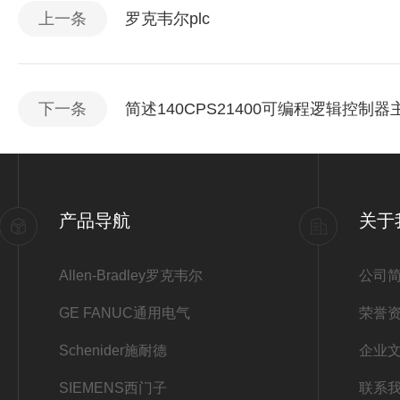
上一条
罗克韦尔plc
下一条
简述140CPS21400可编程逻辑控
产品导航
关于
Allen-Bradley罗克韦尔
公司
GE FANUC通用电气
荣誉
Schenider施耐德
企业
SIEMENS西门子
联系