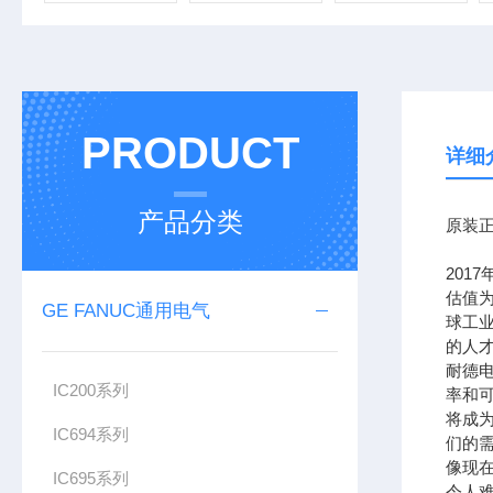
PRODUCT
详细
产品分类
原装正
201
估值为
GE FANUC通用电气
球工
的人
耐德
IC200系列
率和可
将成
IC694系列
们的需
像现在
IC695系列
令人难