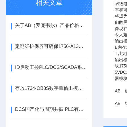
相关文章
耐德
率和可
将成
们的需
关于AB（罗克韦尔）产品价格调整的通知
像现在
令人难
输出模
定期维护保养可确保1756-A13数字量输出模块的正常运行
B内存1
T以太网
输出模
块17
ID启动工控PLC/DCS/SCADA系列份额报告
5VDC
器模块
存放1734-OB8S数字量输出模块时所需要考虑的方面分享
AB 编
AB 继
DCS国产化与周期共振 PLC有望迎来结构性机会