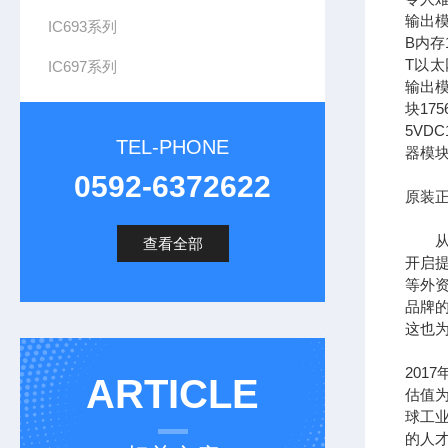
输出模
IC693系列
B内存1
T以太网
IC697系列
输出模
块17
5VDC
TEL-PHONE
器模块
0592-6372622
原装正
从全
查看全部
开启提
等外
品牌
这也为
201
ARTICLE
估值为
球工
的人