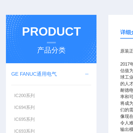
PRODUCT
详细
产品分类
原装正
201
估值为
GE FANUC通用电气
球工
的人
耐德
IC200系列
率和可
将成
IC694系列
们的需
像现在
IC695系列
令人难
输出模
IC693系列