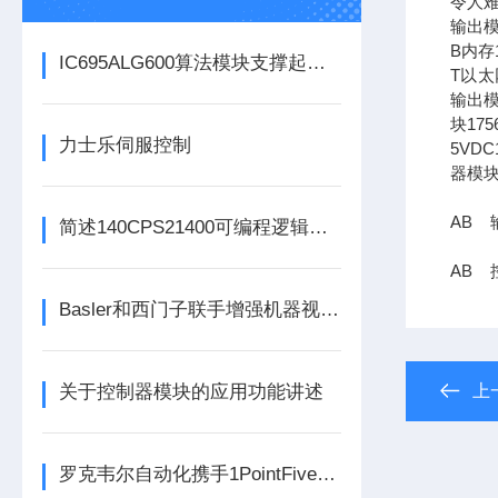
令人难
输出模
B内存1
IC695ALG600算法模块支撑起复杂工业场景下的过程控制
T以太网
输出模
块17
力士乐伺服控制
5VDC
器模块
AB 输
简述140CPS21400可编程逻辑控制器主要组成部分的功能特点
AB 
Basler和西门子联手增强机器视觉和工厂自动化能力西门子
关于控制器模块的应用功能讲述
上
罗克韦尔自动化携手1PointFive 签署直接空气捕获碳去除信用协议