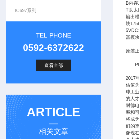
B内存1
T以太网
IC697系列
输出模
块17
5VDC
TEL-PHONE
器模块
0592-6372622
原装正
PL
查看全部
201
估值为
球工
的人
耐德
ARTICLE
率和可
将成
们的需
相关文章
像现在