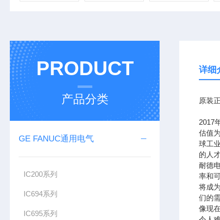
PRODUCT
详细
产品分类
原装正
201
估值为
GE FANUC通用电气
球工
的人
耐德
IC200系列
率和可
将成
IC694系列
们的需
像现在
IC695系列
令人难