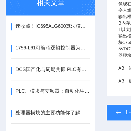
相关文章
像现在
令人难
输出模
B内存1
速收藏！IC695ALG600算法模块常见故障的解决方法分享
T以太网
输出模
块17
1756-L61可编程逻辑控制器为各类自动化设备提供稳定可靠的控制支持
5VDC
器模块
AB 连
DCS国产化与周期共振 PLC有望迎来结构性机会
AB 编
PLC、模块与变频器：自动化生产的核心动力组合
处理器模块的主要功能你了解多少呢
上