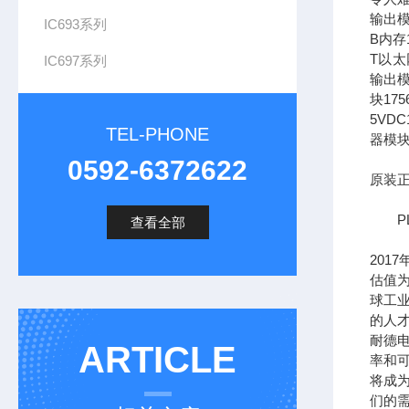
输出模
IC693系列
B内存1
T以太网
IC697系列
输出模
块17
5VDC
TEL-PHONE
器模块
0592-6372622
原装正
PL
查看全部
201
估值为
球工
的人
耐德
ARTICLE
率和可
将成
们的需