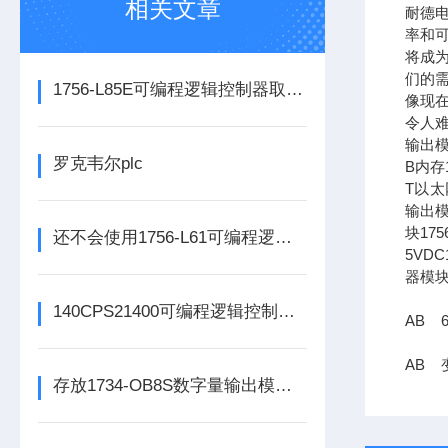
相关文章
耐德
率和可
将成
们的需
1756-L85E可编程逻辑控制器取代了传统的继电器控制系统
像现在
令人难
输出模
罗克韦尔plc
B内存1
T以太网
输出模
块17
还不会使用1756-L61可编程逻辑控制器？进来看
5VDC
器模块
140CPS21400可编程逻辑控制器的常见问题解决方法分享
AB 
AB 变
存放1734-OB8S数字量输出模块时所需要考虑的方面分享