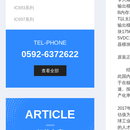
输出模
IC693系列
B内存1
T以太网
IC697系列
输出模
块17
5VDC
TEL-PHONE
器模块
0592-6372622
原装正
经过
查看全部
此国
于在
速。按
产化率
201
ARTICLE
估值为
球工
的人