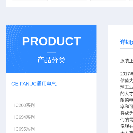
PRODUCT
详细
产品分类
原装正
201
估值为
GE FANUC通用电气
球工
的人
耐德
IC200系列
率和可
将成
IC694系列
们的需
像现在
IC695系列
令人难