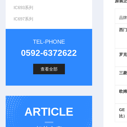
原装正
IC693系列
品牌
IC697系列
西门
TEL-PHONE
0592-6372622
罗克
查看全部
三菱
欧姆
ARTICLE
G
比）