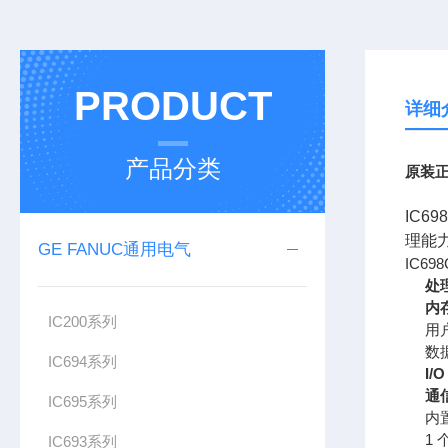
PRODUCT
详细
产品分类
原装正
IC6
理能
GE FANUC通用电气
IC69
处
内
IC200系列
用
数
IC694系列
I/
通
IC695系列
内置
1
IC693系列