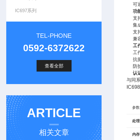
可通
IC697系列
功
支
集
支
TEL-PHONE
兼容
0592-6372622
工
工
抗
查看全部
防
认
与同系列
IC6
参数
ARTICLE
处理
相关文章
内存