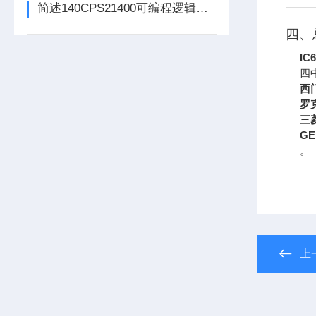
简述140CPS21400可编程逻辑控制器主要组成部分的功能特点
四、
IC
四
西
罗
三
GE
。
上