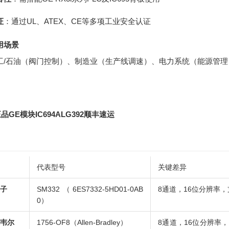
证
：通过UL、ATEX、CE等多项工业安全认证
用场景
工/石油（阀门控制）、制造业（生产线调速）、电力系统（能源管理
品GE模块IC694ALG392顺丰速运
代表型号
关键差异
子
SM332（6ES7332-5HD01-0AB
8通道，16位分辨率，支
0）
韦尔
1756-OF8（Allen-Bradley）
8通道，16位分辨率，隔