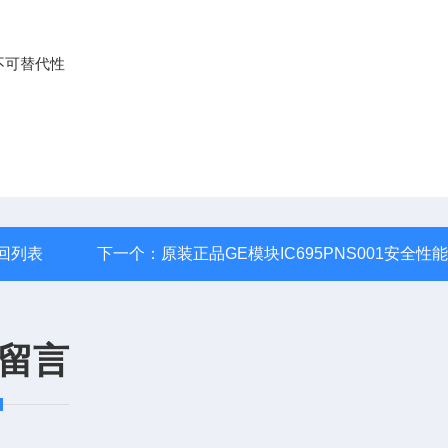
不可替代性
回列表
下一个：
原装正品GE模块IC695PNS001安全性
留言