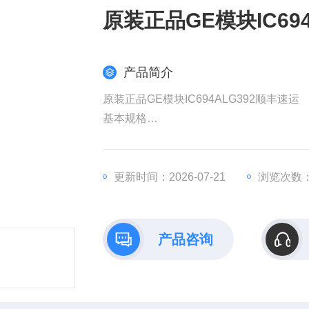
原装正品GE模块IC69
产品简介
原装正品GE模块IC694ALG392顺丰速运
​基本规格​
​型号​：IC694ALG392（GE PACSystem
。
​类型​：8通道模拟量输出模块，支持电压/
更新时间：2026-07-21
浏览次数：
。
​输出范围​：
电压：0-10V、±10V；
产品咨询
电流：0-20mA、4-20mA
。
​分辨率​：16位，精度达±0.1%（电压）和±