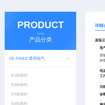
PRODUCT
详细
产品分类
原装正
电
背板
GE FANUC通用电气
外
。
电
IC200系列
工
。
IC694系列
功
IC695系列
诊
。
IC693系列
兼