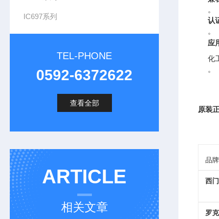
。
IC697系列
认
。
应
TEL-PHONE
化
。
0592-6372622
查看全部
原装正
品牌
ARTICLE
西门
相关文章
罗克