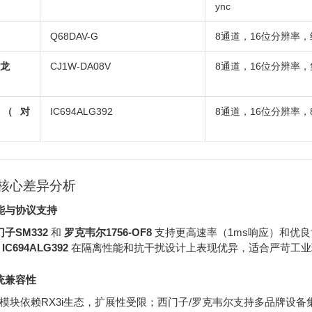
ync
Q68DAV-G
8通道，16位分辨率，
龙
CJ1W-DA08V
8通道，16位分辨率，集
E（对
IC694ALG392
8通道，16位分辨率，
核心差异分析
能与协议支持
子SM332
和
罗克韦尔1756-OF8
支持更高速率（1ms响应）和优良协议（如P
 IC694ALG392
在隔离性能和抗干扰设计上表现优异，适合严苛工业
统兼容性
E模块依赖RX3i生态，扩展性受限；西门子/罗克韦尔支持多品牌设备