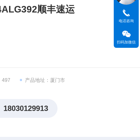
4ALG392顺丰速运
电话咨询
扫码加微信
s RX3i系列模块）
电流信号输出
497
产品地址：厦门市
18030129913
0.2%（电流）