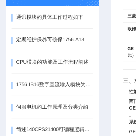
三菱
通讯模块的具体工作过程如下
欧姆
定期维护保养可确保1756-A13数字量输出模块的正常运行
G
比）
CPU模块的功能及工作流程阐述
三、
1756-IB16数字直流输入模块为整个自动化系统提供精准的数据支撑
性
西门
伺服电机的工作原理及分类介绍
GE
。
系
简述140CPS21400可编程逻辑控制器主要组成部分的功能特点
G