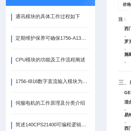
价格
通讯模块的具体工作过程如下
注
：
西
。
定期维护保养可确保1756-A13数字量输出模块的正常运行
罗
。
施
CPU模块的功能及工作流程阐述
。
1756-IB16数字直流输入模块为整个自动化系统提供精准的数据支撑
三、
GE
混
伺服电机的工作原理及分类介绍
。
易
。
简述140CPS21400可编程逻辑控制器主要组成部分的功能特点
西门