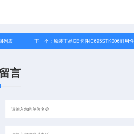
回列表
下一个：
原装正品GE卡件IC695STK006耐用
留言