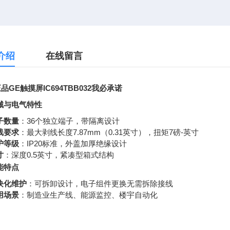
介绍
在线留言
品GE触摸屏IC694TBB032我必承诺
械与电气特性
子数量
：36个独立端子，带隔离设计
线要求
：最大剥线长度7.87mm（0.31英寸），扭矩7磅-英寸
护等级
：IP20标准，外盖加厚绝缘设计
寸
：深度0.5英寸，紧凑型箱式结构
能特点
块化维护
：可拆卸设计，电子组件更换无需拆除接线
用场景
：制造业生产线、能源监控、楼宇自动化