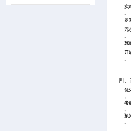
实
。
罗
冗
。
施耐
开
。
四、
优
。
考
。
预
。