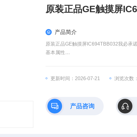
原装正品GE触摸屏IC6
产品简介
原装正品GE触摸屏IC694TBB032我必承
​基本属性​
​品牌/系列​：GE Fanuc PACSystems
​模块类型​：36针盒式接线端子板，用于高
​兼容性​：支持RX3i及部分90-30系列I/O模
更新时间：2026-07-21
浏览次数：
​端子类型​：螺丝型连接，支持实心或绞合铜线
产品咨询