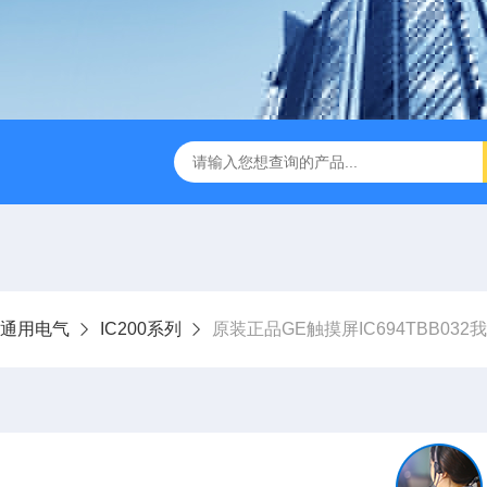
UC通用电气
IC200系列
原装正品GE触摸屏IC694TBB032