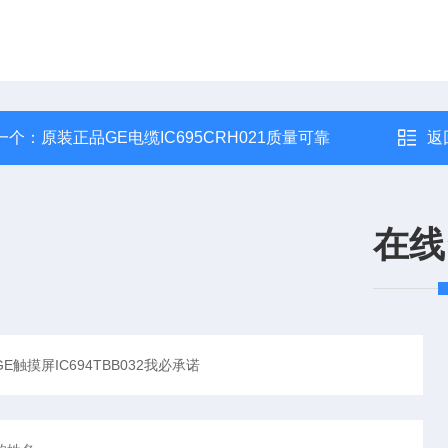
一个：
原装正品GE电缆IC695CRH021质量可靠
返
在线