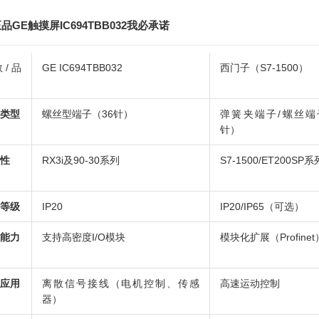
品GE触摸屏IC694TBB032我必承诺
数/品
GE IC694TBB032
西门子（S7-1500）
类型
螺丝型端子（36针）
弹簧夹端子/螺丝端子
针）
性
RX3i及90-30系列
S7-1500/ET200SP系
等级
IP20
IP20/IP65（可选）
能力
支持高密度I/O模块
模块化扩展（Profinet
应用
离散信号接线（电机控制、传感
高速运动控制
器）