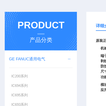
PRODUCT
详细
产品分类
原装正
机
端
GE FANUC通用电气
剥
防
尺
IC200系列
功
模
IC694系列
应
IC695系列
IC693系列