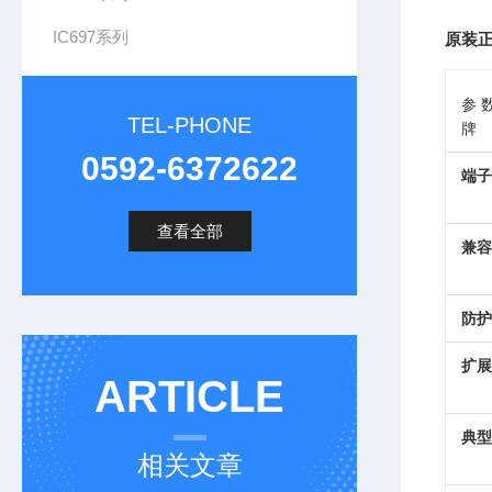
IC697系列
原装正
参
TEL-PHONE
牌
0592-6372622
端子
查看全部
兼容
防护
扩展
ARTICLE
典型
相关文章