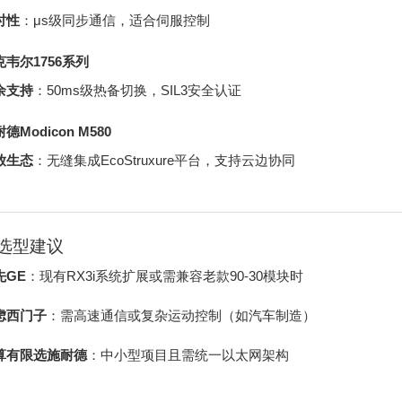
时性
：μs级同步通信，适合伺服控制
克韦尔1756系列
余支持
：50ms级热备切换，SIL3安全认证
德Modicon M580
放生态
：无缝集成EcoStruxure平台，支持云边协同
选型建议
先GE
：现有RX3i系统扩展或需兼容老款90-30模块时
虑西门子
：需高速通信或复杂运动控制（如汽车制造）
算有限选施耐德
：中小型项目且需统一以太网架构