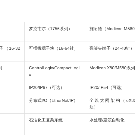
罗克韦尔（1756系列）
施耐德（Modicon M58
（16-32
可插拔端子块（16-64针）
弹簧夹端子（24-48针）
列
ControlLogix/CompactLogi
Modicon X80/M580系列
x
IP20/IP67（可选）
IP20/IP54（可选）
）
分布式I/O（EtherNet/IP）
全以太网架构（eX8
块）
石油化工复杂系统
水处理/建筑自动化