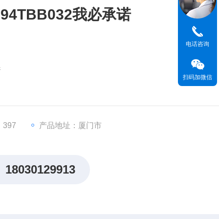
94TBB032我必承诺
电话咨询
诺
扫码加微信
 RX3i（现属艾默生自动化）
密度I/O模块（离散输入/输出）
块
397
产品地址：厦门市
（线规#14-26 AWG）
18030129913