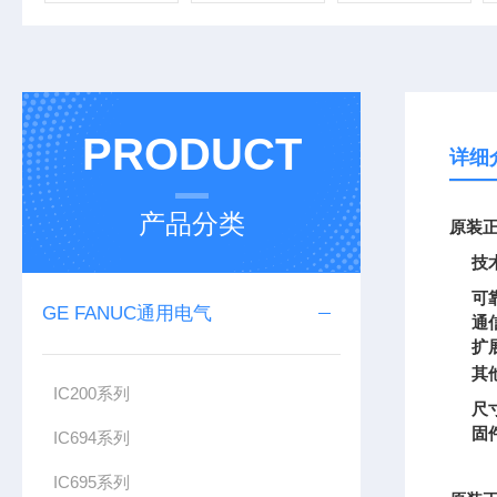
PRODUCT
详细
产品分类
原装正
技
可
GE FANUC通用电气
通
扩
其
IC200系列
尺
固
IC694系列
IC695系列