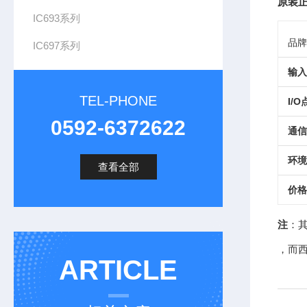
原装正
IC693系列
品牌
IC697系列
输入
TEL-PHONE
I/
0592-6372622
通信
环境
查看全部
价格
注
：
，而
ARTICLE