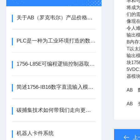
率和可
将成
们的需
关于AB（罗克韦尔）产品价格调整的通知
像现在
令人难
输出模
PLC是一种为工业环境打造的数字运算电子装置
B内存1
T以太网
输出模
块17
1756-L85E可编程逻辑控制器取代了传统的继电器控制系统
5VDC
器模块
简述1756-IB16数字直流输入模块的正确安装步骤及注意事项
AB 
AB 
碳捕集技术如何带我们走向更洁净的未来？
机器人卡件系统
上