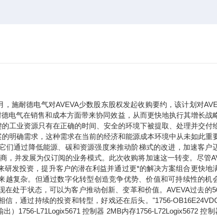
年9月，施耐德电气对AVEVA少数股东股权发起收购要约，该计划对AVE
于施耐德电气在销售和成本方面带来协同效益，从而更快地执行其增长战
键的工业资源只有在正确的时间、安全的环境下被提取、处理并交付
案的明确需求，这种需求在当前的经济和能源成本环境中从未如此重
。它们通过降低能源、碳和资源强度来推动阶梯式的改进，加速客户
应商，并发展为仅订阅的业务模式。此次收购将加速这一转变。尽管AV
未来研发投资，提升客户的潜在利益并通过更*的解决方案组合更快地
求正变得越来越复杂。但通过数字化转型创造竞争优势、价值和可持续性的机
现在处于状态，可以为客户推动创新、变革和价值。AVEVA过去的5
过持续的投资和转型，好戏还在后头。"1756-OB16E24VDC
71Logix5671 控制器 2MB内存1756-L72Logix5672 控制