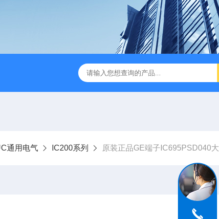
NUC通用电气
IC200系列
原装正品GE端子IC695PSD040