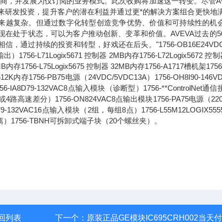
应商，并发展为仅订阅的业务模式。此次收购将加速这一转变。尽管AV
未来研发投资，提升客户的潜在利益并通过更*的解决方案组合更快地
求正变得越来越复杂。但通过数字化转型创造竞争优势、价值和可持续性的机
现在处于状态，可以为客户推动创新、变革和价值。AVEVA过去的5
过持续的投资和转型，好戏还在后头。"1756-OB16E24VDC
71Logix5671 控制器 2MB内存1756-L72Logix5672 控制
6MB内存1756-L75Logix5675 控制器 32MB内存1756-A1717槽机架1756
2K内存1756-PB75电源（24VDC/5VDC13A）1756-OH8I90-146V
8D79-132VAC8点输入模块（诊断型）1756-**ControlNet通
路高速差分）1756-ON824VAC8点输出模块1756-PA75电源（220
1679-132VAC16点输入模块（2组，每组8点）1756-L55M12LOGIX55
离）1756-TBNH可拆卸式端子块（20个螺丝夹）。
回列表
下一个：
原装正品GE模块IC695CRH002当天