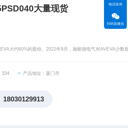
电话咨询
5PSD040大量现货
扫码加微信
EVA大约60%的股份。2022年9月，施耐德电气对AVEVA少数
为99亿英镑（119亿美元）。分析认为，对AVEVA的并购将有
，从而更快地执行其增长战略。
价值。但和其他材料一样，这
334
产品地址：厦门市
18030129913