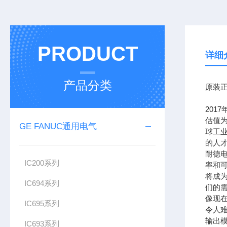
PRODUCT
详细
产品分类
原装正
201
估值为
GE FANUC通用电气
球工
的人
耐德
IC200系列
率和可
将成
IC694系列
们的需
像现在
IC695系列
令人难
输出模
IC693系列