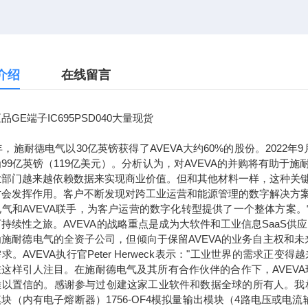
介绍
在线留言
品GE端子IC695PSD040大量现货
7年，施耐德电气以30亿英镑获得了AVEVA大约60%的股份。2022
99亿英镑（119亿美元）。分析认为，对AVEVA的并购将有助
业部门越来越依赖数据来实现商业价值。但和其他材料一样，这种关
才会发挥作用。客户不断发现对跨工业运营和能源管理的数字解决方
电气和AVEVA联手，为客户运营的数字化转型提供了一个整体方案
持续性之旅。AVEVA的战略重点是成为大软件和工业信息SaaS供
为施耐德电气的全资子公司，但倾向于保留AVEVA的业务自主权和
求。AVEVA执行官Peter Herweck表示："工业世界的需
这样引人注目。在施耐德电气及其所有合作伙伴的合作下，AVEVA
以置信的。感谢参与过创建这家工业软件和数据全球的所有人。我相信，通
块（内有电子熔断器）1756-OF4模拟量输出模块（4路电压或电流输出）1756-L