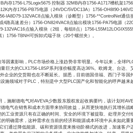
6MB内存1756-L75Logix5675 控制器 32MB内存1756-A1717槽机架1756
2K内存1756-PB75电源（24VDC/5VDC13A）1756-OH8I90-146V
8D79-132VAC8点输入模块（诊断型）1756-**ControlNet通
路高速差分）1756-ON824VAC8点输出模块1756-PA75电源（220
1679-132VAC16点输入模块（2组，每组8点）1756-L55M12LOGIX55
离）1756-TBNH可拆卸式端子块（20个螺丝夹）。
因素影响，PLC市场价格上涨趋势非常明显。今年以来，全球PL
巨大的CLX1756-L8SP系列涨价幅度高达36%。欧姆龙、台达、
海外企业的交货期也在不断延长。据悉，目前德国倍福、西门子等国
设施领域对于PLC，特别是中大型PLC国产化和智能化的呼声越来
年9月，施耐德电气对AVEVA少数股东股权发起收购要约，该计划对AVE
于施耐德电气在销售和成本方面带来协同效益，从而更快地执行其增长战
键的工业资源只有在正确的时间、安全的环境下被提取、处理并交付
案的明确需求，这种需求在当前的经济和能源成本环境中从未如此重
。它们通过降低能源、碳和资源强度来推动阶梯式的改进，加速客户