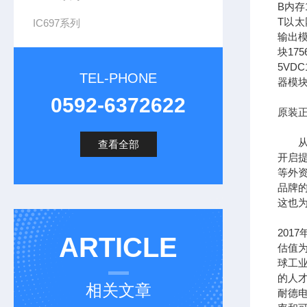
B内存1
T以太网
IC697系列
输出模
块17
5VDC
TEL-PHONE
器模块
0592-6372622
原装正
从全
查看全部
开启提
等外
品牌
这也为
201
ARTICLE
估值为
球工
的人
相关文章
耐德