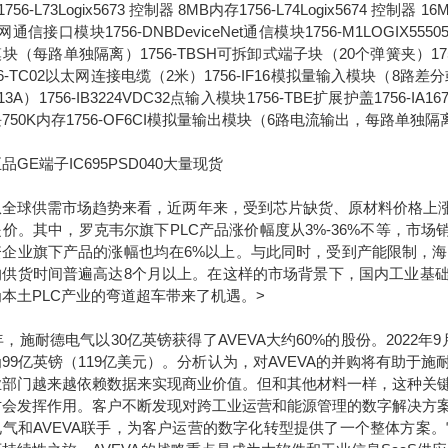
756-L73Logix5673 控制器 8MB内存1756-L74Logix5674 控制器 1
通信接口模块1756-DNBDeviceNet通信模块1756-M1LOGIX555051
块（每路单独隔离）1756-TBSH可拆卸式端子块（20个弹簧夹）1756-IA
56-TC02以太网连接电缆（2米）1756-IF16模拟量输入模块（8路差分或4
13A）1756-IB3224VDC32点输入模块1756-TBE扩展护盖1756-IA
750K内存1756-OF6CI模拟量输出模块（6路电流输出，每路单独隔
品GE端子IC695PSD040大量现货
球供需市场趋势来看，近两年来，受到芯片缺货、原材料价格上涨等
价。其中，罗克韦尔旗下PLC产品涨价幅度从3%-36%不等，市场销量
资企业旗下产品的涨幅也均在6%以上。与此同时，受到产能限制，
的供货时间普遍高达8个月以上。在这样的市场背景下，国内工业基础
本土PLC产业的弯道超车带来了机遇。>
7年，施耐德电气以30亿英镑获得了AVEVA大约60%的股份。2022
99亿英镑（119亿美元）。分析认为，对AVEVA的并购将有助
业部门越来越依赖数据来实现商业价值。但和其他材料一样，这种关
才会发挥作用。客户不断发现对跨工业运营和能源管理的数字解决方
电气和AVEVA联手，为客户运营的数字化转型提供了一个整体方案