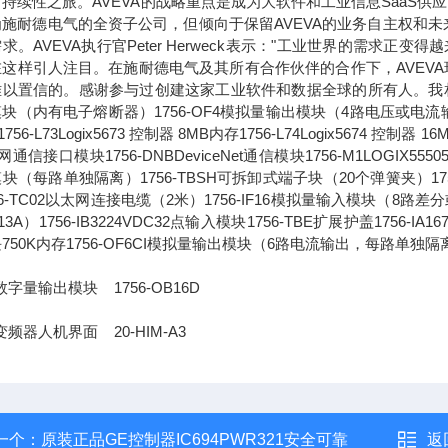
持续性之旅。AVEVA的战略重点是成为大软件和工业信息SaaS供
为施耐德电气的全资子公司，但倾向于保留AVEVA的业务自主权和
求。AVEVA执行官Peter Herweck表示："工业世界的需
这样引人注目。在施耐德电气及其所有合作伙伴的合作下，AVEVA
以置信的。感谢参与过创建这家工业软件和数据全球的所有人。我相信，通
块（内有电子熔断器）1756-OF4模拟量输出模块（4路电压或电流输出）1756-L
756-L73Logix5673 控制器 8MB内存1756-L74Logix5674 控制器 1
通信接口模块1756-DNBDeviceNet通信模块1756-M1LOGIX555051
块（每路单独隔离）1756-TBSH可拆卸式端子块（20个弹簧夹）1756-IA
56-TC02以太网连接电缆（2米）1756-IF16模拟量输入模块（8路差分或4
13A）1756-IB3224VDC32点输入模块1756-TBE扩展护盖1756-IA
750K内存1756-OF6CI模拟量输出模块（6路电流输出，每路单独隔
数字量输出模块 1756-OB16D
变频器人机界面 20-HIM-A3
一个：
原装正品GE控制器IC694PWR321安全可靠
返