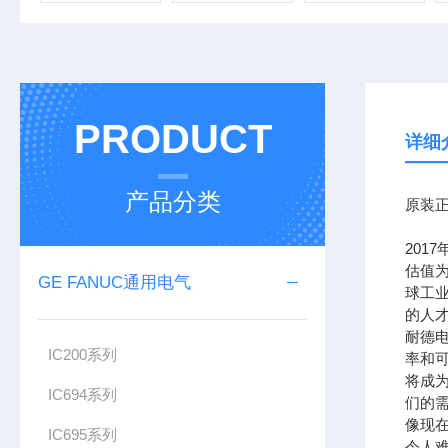
PRODUCT
详细
产品分类
原装正
201
估值为
GE FANUC通用电气
球工
的人
耐德
IC200系列
率和可
将成
IC694系列
们的需
像现在
IC695系列
令人难