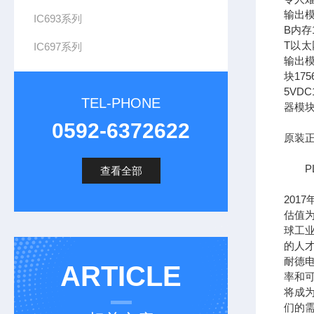
输出模
IC693系列
B内存1
T以太网
IC697系列
输出模
块17
5VDC
TEL-PHONE
器模块
0592-6372622
原装正
PL
查看全部
201
估值为
球工
的人
耐德
ARTICLE
率和可
将成
们的需