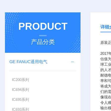
PRODUCT
详细
产品分类
原装正
201
估值为
GE FANUC通用电气
球工
的人
耐德
IC200系列
率和可
将成
IC694系列
们的需
像现在
IC695系列
令人难
输出模
IC693系列