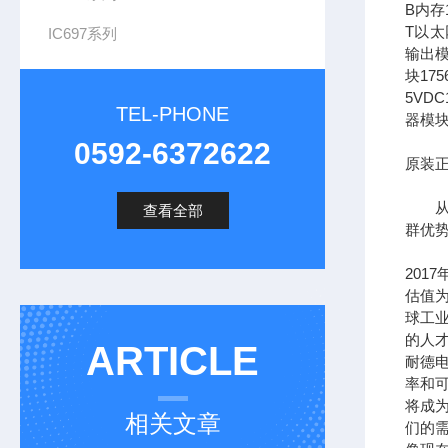
B内存1
T以太网
IC697系列
输出模
块17
5VDC
TEL-PHONE
器模块
0592-6372622
原装正
从长
查看全部
群优
201
估值为
球工
的人
ARTICLE
耐德
率和可
将成
相关文章
们的需