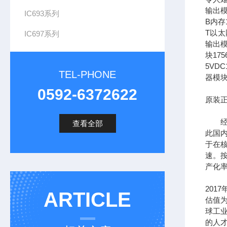
输出模
IC693系列
B内存1
T以太网
IC697系列
输出模
块17
5VDC
TEL-PHONE
器模块
0592-6372622
原装正
经过
查看全部
此国
于在
速。按
产化率
201
ARTICLE
估值为
球工
的人