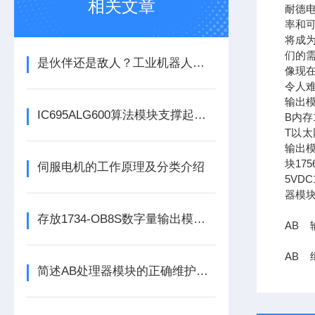
相关文章
耐德
率和可
将成
们的需
是伙伴还是敌人？工业机器人的未来之路
像现在
令人难
输出模
IC695ALG600算法模块支撑起复杂工业场景下的过程控制
B内存1
T以太网
输出模
块17
伺服电机的工作原理及分类介绍
5VDC
器模块
存放1734-OB8S数字量输出模块时所需要考虑的方面分享
AB 
AB 继
简述AB处理器模块的正确维护保养方法