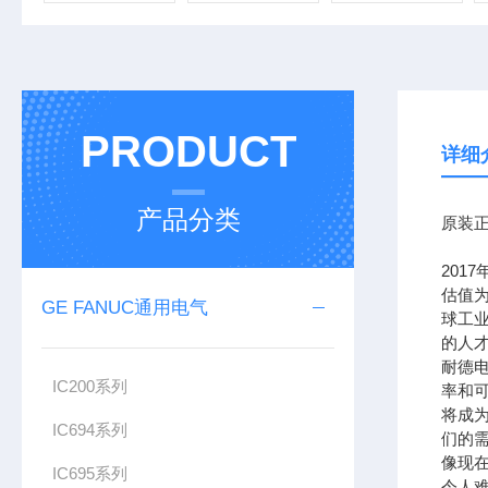
PRODUCT
详细
产品分类
原装正
201
估值为
GE FANUC通用电气
球工
的人
耐德
IC200系列
率和可
将成
IC694系列
们的需
像现在
IC695系列
令人难