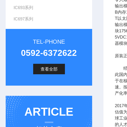
输出模
IC693系列
B内存1
T以太网
IC697系列
输出模
块17
5VDC
TEL-PHONE
器模块
0592-6372622
原装正
经过
查看全部
此国
于在
速。按
产化率
201
ARTICLE
估值为
球工
的人