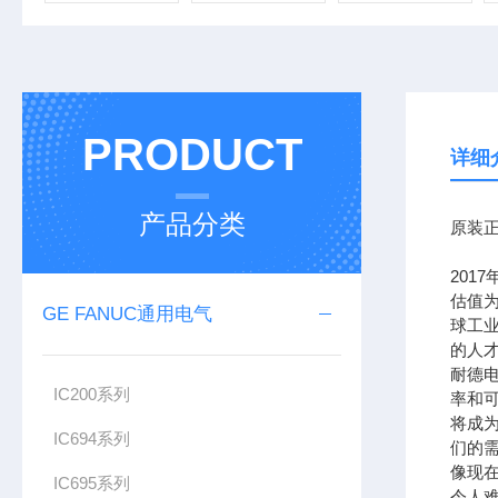
PRODUCT
详细
产品分类
原装正
201
估值为
GE FANUC通用电气
球工
的人
耐德
IC200系列
率和可
将成
IC694系列
们的需
像现在
IC695系列
令人难