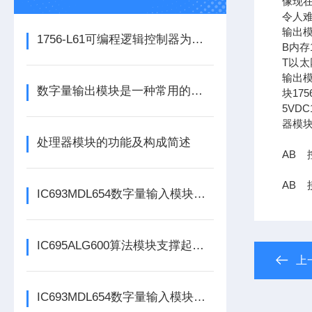
像现在
令人难
输出模
1756-L61可编程逻辑控制器为各类自动化设备提供稳定可靠的控制支持
B内存1
T以太网
输出模
数字量输出模块是一种常用的控制器设备
块17
5VDC
器模块
处理器模块的功能及构成简述
AB 控
AB 
IC693MDL654数字量输入模块的定期维护保养方法分享
IC695ALG600算法模块支撑起复杂工业场景下的过程控制
上
IC693MDL654数字量输入模块为系统提供实时的状态反馈