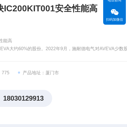
电话咨询
C200KIT001安全性能高
扫码加微信
全性能高
EVA大约60%的股份。2022年9月，施耐德电气对AVEVA少数
为99亿英镑（119亿美元）。分析认为，对AVEVA的并购将有
，从而更快地执行其增长战略。
价值。但和其他材料
775
产品地址：厦门市
18030129913