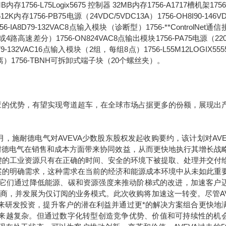
6MB内存1756-L75Logix5675 控制器 32MB内存1756-A1717槽机架1756
2K内存1756-PB75电源（24VDC/5VDC13A）1756-OH8I90-146V
8D79-132VAC8点输入模块（诊断型）1756-**ControlNet通
路高速差分）1756-ON824VAC8点输出模块1756-PA75电源（220
1679-132VAC16点输入模块（2组，每组8点）1756-L55M12LOGIX55
离）1756-TBNH可拆卸式端子块（20个螺丝夹）。
的优势，有望实现弯道超车，在全球市场占据更多的份额，展现出
年9月，施耐德电气对AVEVA少数股东股权发起收购要约，该计划对AVE
于施耐德电气在销售和成本方面带来协同效益，从而更快地执行其增长战
键的工业资源只有在正确的时间、安全的环境下被提取、处理并交付
案的明确需求，这种需求在当前的经济和能源成本环境中从未如此重
。它们通过降低能源、碳和资源强度来推动阶梯式的改进，加速客户
应商，并发展为仅订阅的业务模式。此次收购将加速这一转变。尽管AV
未来研发投资，提升客户的潜在利益并通过更*的解决方案组合更快地
求正变得越来越复杂。但通过数字化转型创造竞争优势、价值和可持续性的机