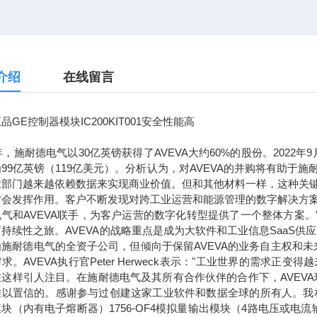
介绍
在线留言
品GE控制器模块IC200KIT001安全性能高
7年，施耐德电气以30亿英镑获得了AVEVA大约60%的股份。2022
99亿英镑（119亿美元）。分析认为，对AVEVA的并购将有助
业部门越来越依赖数据来实现商业价值。但和其他材料一样，这种关
才会发挥作用。客户不断发现对跨工业运营和能源管理的数字解决方
电气和AVEVA联手，为客户运营的数字化转型提供了一个整体方案
持续性之旅。AVEVA的战略重点是成为大软件和工业信息SaaS供
为施耐德电气的全资子公司，但倾向于保留AVEVA的业务自主权和
求。AVEVA执行官Peter Herweck表示："工业世界的需
这样引人注目。在施耐德电气及其所有合作伙伴的合作下，AVEVA
以置信的。感谢参与过创建这家工业软件和数据全球的所有人。我相信，通
块（内有电子熔断器）1756-OF4模拟量输出模块（4路电压或电流输出）1756-L