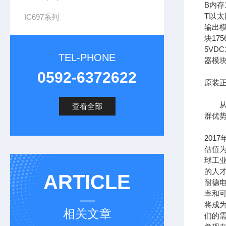
B内存1
T以太网
IC697系列
输出模
块17
5VDC
TEL-PHONE
器模块
0592-6372622
原装正
从长
查看全部
群优
201
估值为
球工
的人
ARTICLE
耐德
率和可
将成
相关文章
们的需