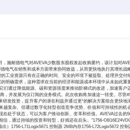
年9月，施耐德电气对AVEVA少数股东股权发起收购要约，该计划对AVE
于施耐德电气在销售和成本方面带来协同效益，从而更快地执行其增长战
键的工业资源只有在正确的时间、安全的环境下被提取、处理并交付
案的明确需求，这种需求在当前的经济和能源成本环境中从未如此重
。它们通过降低能源、碳和资源强度来推动阶梯式的改进，加速客户
应商，并发展为仅订阅的业务模式。此次收购将加速这一转变。尽管AV
未来研发投资，提升客户的潜在利益并通过更*的解决方案组合更快地
求正变得越来越复杂。但通过数字化转型创造竞争优势、价值和可持续性的机
现在处于状态，可以为客户推动创新、变革和价值。AVEVA过去的5
过持续的投资和转型，好戏还在后头。"1756-OB16E24VDC
71Logix5671 控制器 2MB内存1756-L72Logix5672 控制