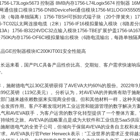
756-L73Logix5673 控制器 8MB内存1756-L74Logix5674 控制器 1
通信接口模块1756-DNBDeviceNet通信模块1756-M1LOGIX555051
块（每路单独隔离）1756-TBSH可拆卸式端子块（20个弹簧夹）1756-IA
56-TC02以太网连接电缆（2米）1756-IF16模拟量输入模块（8路差分或4
13A）1756-IB3224VDC32点输入模块1756-TBE扩展护盖1756-IA
750K内存1756-OF6CI模拟量输出模块（6路电流输出，每路单独隔
品GE控制器模块IC200KIT001安全性能高
远来看，国产PLC具备产品性价比高、交期短、客户需求快速响应
势。
7年，施耐德电气以30亿英镑获得了AVEVA大约60%的股份。2022
99亿英镑（119亿美元）。分析认为，对AVEVA的并购将有助
业部门越来越依赖数据来实现商业价值。但和其他材料一样，这种关
才会发挥作用。客户不断发现对跨工业运营和能源管理的数字解决方
电气和AVEVA联手，为客户运营的数字化转型提供了一个整体方案
持续性之旅。AVEVA的战略重点是成为大软件和工业信息SaaS供
为施耐德电气的全资子公司，但倾向于保留AVEVA的业务自主权和
求。AVEVA执行官Peter Herweck表示："工业世界的需