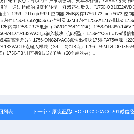
现在处于状态，可以为客户推动创新、变革和价值。AVEVA过去的5
过持续的投资和转型，好戏还在后头。"1756-OB16E24VDC
71Logix5671 控制器 2MB内存1756-L72Logix5672 控制
6MB内存1756-L75Logix5675 控制器 32MB内存1756-A1717槽机架1756
2K内存1756-PB75电源（24VDC/5VDC13A）1756-OH8I90-146V
8D79-132VAC8点输入模块（诊断型）1756-**ControlNet通
路高速差分）1756-ON824VAC8点输出模块1756-PA75电源（220
1679-132VAC16点输入模块（2组，每组8点）1756-L55M12LOGIX55
离）1756-TBNH可拆卸式端子块（20个螺丝夹）。
回列表
下一个：
原装正品GECPUIC200ACC201诚信