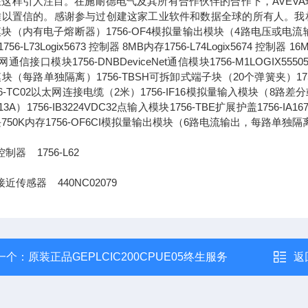
这样引人注目。在施耐德电气及其所有合作伙伴的合作下，AVEVA
以置信的。感谢参与过创建这家工业软件和数据全球的所有人。我相信，通
块（内有电子熔断器）1756-OF4模拟量输出模块（4路电压或电流输出）1756-L
756-L73Logix5673 控制器 8MB内存1756-L74Logix5674 控制器 1
通信接口模块1756-DNBDeviceNet通信模块1756-M1LOGIX555051
块（每路单独隔离）1756-TBSH可拆卸式端子块（20个弹簧夹）1756-IA
56-TC02以太网连接电缆（2米）1756-IF16模拟量输入模块（8路差分或4
13A）1756-IB3224VDC32点输入模块1756-TBE扩展护盖1756-IA
750K内存1756-OF6CI模拟量输出模块（6路电流输出，每路单独隔
制器 1756-L62
接近传感器 440NC02079
一个：
原装正品GEPLCIC200CPUE05终生服务
返