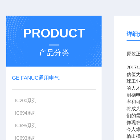
PRODUCT
详细
产品分类
原装正
201
估值为
GE FANUC通用电气
球工
的人
耐德
IC200系列
率和可
将成
IC694系列
们的需
像现在
IC695系列
令人难
输出模
IC693系列