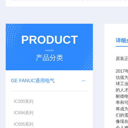
PRODUCT
详细
产品分类
原装正
201
估值为
GE FANUC通用电气
球工
的人
耐德
IC200系列
率和可
将成
IC694系列
们的需
像现在
IC695系列
令人难