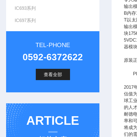
输出模
IC693系列
B内存1
T以太网
IC697系列
输出模
块17
5VDC
TEL-PHONE
器模块
0592-6372622
原装正
PL
查看全部
201
估值为
球工
的人
耐德
ARTICLE
率和可
将成
们的需