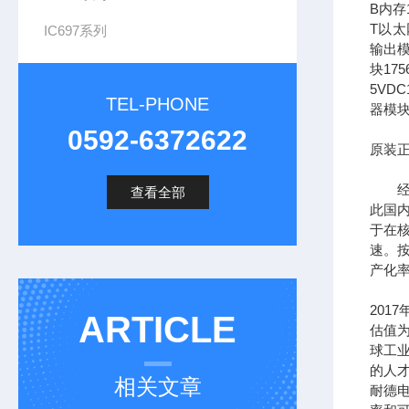
B内存1
T以太网
IC697系列
输出模
块17
5VDC
TEL-PHONE
器模块
0592-6372622
原装正
经过
查看全部
此国
于在
速。按
产化率
201
ARTICLE
估值为
球工
的人
相关文章
耐德