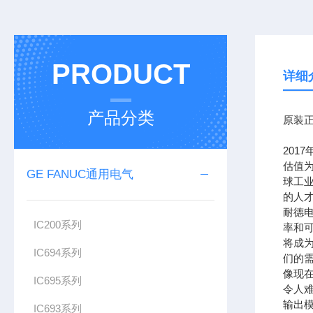
PRODUCT
详细
产品分类
原装正
201
估值为
GE FANUC通用电气
球工
的人
耐德
IC200系列
率和可
将成
IC694系列
们的需
像现在
IC695系列
令人难
输出模
IC693系列