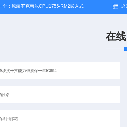
一个：
原装罗克韦尔CPU1756-RM2嵌入式
返
在线