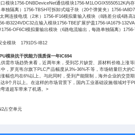
模块1756-DNBDeviceNet通信模块1756-M1LOGIX5550512K内存
单独隔离）1756-TBSH可拆卸式端子块（20个弹簧夹）1756-IA8D79-1
以太网连接电缆（2米）1756-IF16模拟量输入模块（8路差分或4路高速差分）
56-IB3224VDC32点输入模块1756-TBE扩展护盖1756-IA1679-1
存1756-OF6CI模拟量输出模块（6路电流输出，每路单独隔离）175
全模块 1791DS-IB12
PU模块抗干扰能力强质保一年IC694
需市场趋势来看，近两年来，受到芯片缺货、原材料价格上涨等因素
中，罗克韦尔旗下PLC产品幅度从3%-36%不等，市场销量巨大的CL
的涨幅也均在6%以上。与此同时，受到产能限制，海外企业的交货
高达8个月以上。在这样的市场背景下，国内工业基础设施领域对于PL
的弯道超车带来了机遇。>
-N2占空单元