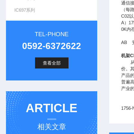
通信接口
（每路
IC697系列
C02
A）17
0K内
TEL-PHONE
AB 安
0592-6372622
机架C
从供
查看全部
价。其
产品
普遍
产业
ARTICLE
1756
相关文章