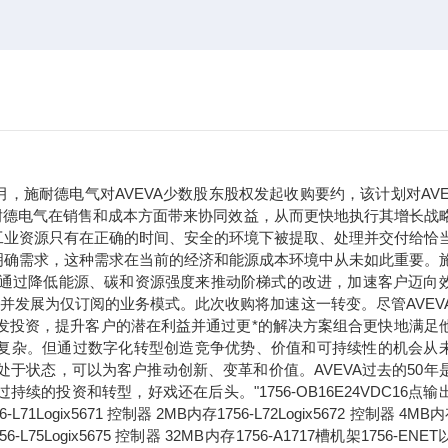
年9月，施耐德电气对AVEVA少数股东股权发起收购要约，该计划对AVE
于施耐德电气在销售和成本方面带来协同效益，从而更快地执行其增长战
工业资源只有在正确的时间、安全的环境下被提取、处理并交付给恰
明确需求，这种需求在当前的经济和能源成本环境中从未如此重要。
们通过降低能源、碳和资源强度来推动阶梯式的改进，加速客户迈向
，并发展为仅订阅的业务模式。此次收购将加速这一转变。尽管AVEV
研发投资，提升客户的潜在利益并通过更*的解决方案组合更快地满足
变得越来越复杂。但通过数字化转型创造竞争优势、价值和可持续性的机会从
处于状态，可以为客户推动创新、变革和价值。AVEVA过去的50年
投资和转型，好戏还在后头。"1756-OB16E24VDC16点输
ix5671 控制器 2MB内存1756-L72Logix5672 控制器 4MB内
1756-L75Logix5675 控制器 32MB内存1756-A1717槽机架1756-ENE