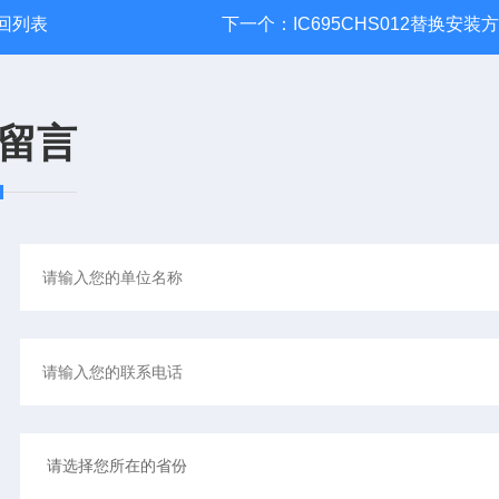
回列表
下一个：
IC695CHS012替换安装
留言