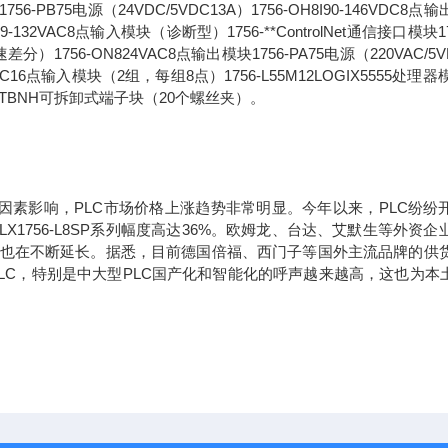
1756-PB75电源（24VDC/5VDC13A）1756-OH8I90-146VDC8点
32VAC8点输入模块（诊断型）1756-**ControlNet通信接口模块17
1756-ON824VAC8点输出模块1756-PA75电源（220VAC/5V
32VAC16点输入模块（2组，每组8点）1756-L55M12LOGIX5555处理器
6-TBNH可拆卸式端子块（20个螺丝夹）。
影响，PLC市场价格上涨趋势非常明显。今年以来，PLC纷纷
X1756-L8SP系列幅度高达36%。欧姆龙、台达、艾默生等外资企
期也在不断延长。据悉，目前德国倍福、西门子等国外主流品牌的供
C，特别是中大型PLC国产化和智能化的呼声越来越高，这也为本土