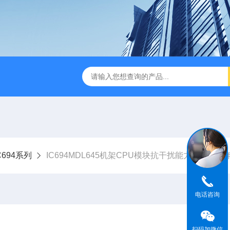
C694系列
IC694MDL645机架CPU模块抗干扰能力强质保一年I
电话咨询
扫码加微信