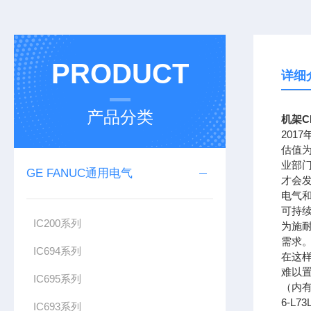
PRODUCT
详细
产品分类
机架C
201
估值为
业部
GE FANUC通用电气
才会
电气
可持续
IC200系列
为施
需求。
IC694系列
在这样
难以置
IC695系列
（内有电
6-L7
IC693系列