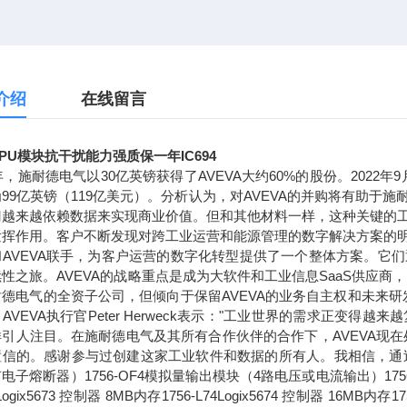
介绍
在线留言
PU模块抗干扰能力强质保一年IC694
7年，施耐德电气以30亿英镑获得了AVEVA大约60%的股份。2022
99亿英镑（119亿美元）。分析认为，对AVEVA的并购将有助
门越来越依赖数据来实现商业价值。但和其他材料一样，这种关键的
发挥作用。客户不断发现对跨工业运营和能源管理的数字解决方案的
和AVEVA联手，为客户运营的数字化转型提供了一个整体方案。它
性之旅。AVEVA的战略重点是成为大软件和工业信息SaaS供应商
耐德电气的全资子公司，但倾向于保留AVEVA的业务自主权和未来
AVEVA执行官Peter Herweck表示："工业世界的需求正
引人注目。在施耐德电气及其所有合作伙伴的合作下，AVEVA现在
信的。感谢参与过创建这家工业软件和数据的所有人。我相信，通过持续的
子熔断器）1756-OF4模拟量输出模块（4路电压或电流输出）1756-L71Log
3Logix5673 控制器 8MB内存1756-L74Logix5674 控制器 16MB内存