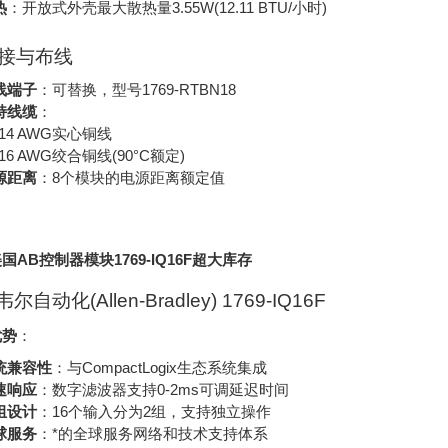
热
：开放式外壳最大散热量3.55W(12.11 BTU/小时)
 连接与布线
线端子
：可替换，型号1769-RTBN18
持线缆
：
-14 AWG实心铜线
-16 AWG绞合铜线(90°C额定)
源距离
：8个模块的电源距离额定值
国AB控制器模块1769-IQ16F超大库存
尔自动化(Allen-Bradley) 1769-IQ16F
优势
：
统兼容性
：与CompactLogix生态系统集成
速响应
：数字滤波器支持0-2ms可调延迟时间
组设计
：16个输入分为2组，支持独立操作
球服务
：*的全球服务网络和技术支持体系