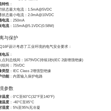
流特性
：
闭状态最大电流：1.5mA@5VDC
通状态最小电流：2.0mA@10VDC
涌电流
：250mA
板电流
：115mA@5.1VDC(0.58W)
 隔离与保护
9-IQ16F设计考虑了工业环境的电气安全要求：
离电压
：
入点到总线间：1679VDC持续1秒(IEC 2级增强绝缘)
到组间：75VDC
缘类型
：IEC Class 2增强型绝缘
护功能
：内置输入保护电路
环境参数
作温度
：0°C至60°C(32°F至140°F)
储温度
：-40°C至85°C
对湿度
：5%至95%无冷凝