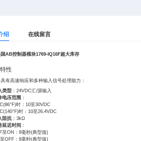
介绍
在线留言
国AB控制器模块1769-IQ16F超大库存
特性
块具有高速响应和多种输入信号处理能力：
入类型
：24VDC汇/源输入
作电压范围
：
°C(86°F)时：10至30VDC
°C(140°F)时：10至26.4VDC
入阻抗
：3kΩ
号延迟时间
：
FF至ON：8毫秒(典型值)
N至OFF：8毫秒(典型值)