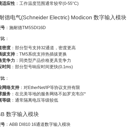
境适应性
：工作温度范围通常较窄(0-55°C)
施耐德电气(Schneider Electric) Modicon 数字输入模块
型号
：施耐德TM5SDI16D
对比
：
道密度
：部分型号支持32通道，密度更高
插拔支持
：TM5系统支持热插拔更换
格竞争力
：同类型产品价格更具竞争力
应时间
：部分型号响应时间更快(0.1ms)
对比
：
业网络支持
：对EtherNet/IP等协议支持有限
球服务
：在北美等地的服务网络不如罗克韦尔*
离等级
：通常隔离电压等级较低
ABB 数字输入模块
型号
：ABB DI810 16通道数字输入模块