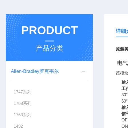
PRODUCT
详细
产品分类
原装美
电气
Allen-Bradley罗克韦尔
该模
输
工
1747系列
30
60
1768系列
输
信
1763系列
O
1492
O