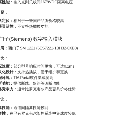
离性能
：输入点到总线间1679VDC隔离电压
不足
：
格定位
：相对于一些国产品牌价格较高
展灵活性
：不支持热插拔功能
西门子(Siemens) 数字输入模块
型号
：西门子SM 1221 (6ES7221-1BH32-0XB0)
对比
：
应速度
：部分型号响应时间更快，可达0.1ms
块化设计
：支持热插拔，便于维护和更换
程环境
：TIA Portal软件集成度高
断功能
：提供断线、短路等诊断功能
格竞争力
：通常比罗克韦尔产品更具价格优势
对比
：
离性能
：通道间隔离性能较弱
容性
：在已有罗克韦尔架构系统中集成度较低