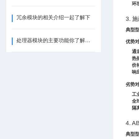
环
冗余模块的相关介绍一起了解下
3. 
典型
处理器模块的主要功能你了解多少呢
优势
通
热
价
响
劣势
工
全
隔
4. 
典型