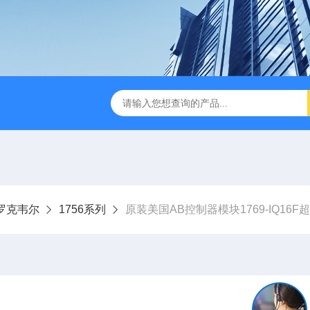
ley罗克韦尔
1756系列
原装美国AB控制器模块1769-IQ16F