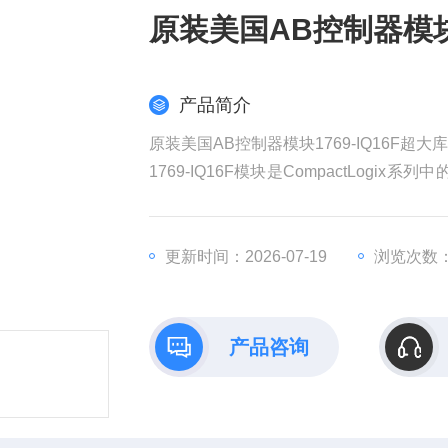
原装美国AB控制器模块1
产品简介
原装美国AB控制器模块1769-IQ16F超大
1769-IQ16F模块是CompactLo
备的开关信号转换为控制器可处理的数字
​型号​：1769-IQ16F
更新时间：2026-07-19
浏览次数：
​品牌​：Allen-Bradley(罗克韦尔自动化)
​类型​：高速直流输入模块
​通道数​：16通道(分为2组，每组8个通道)
产品咨询
​兼容控制器​：C