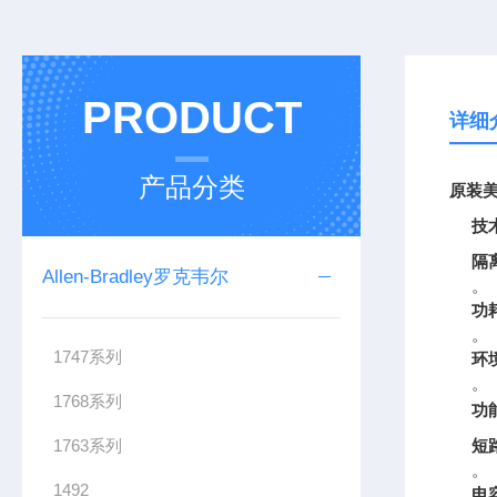
PRODUCT
详细
产品分类
原装美
技
隔
Allen-Bradley罗克韦尔
。
功
。
1747系列
环
。
1768系列
功
1763系列
短
。
1492
电