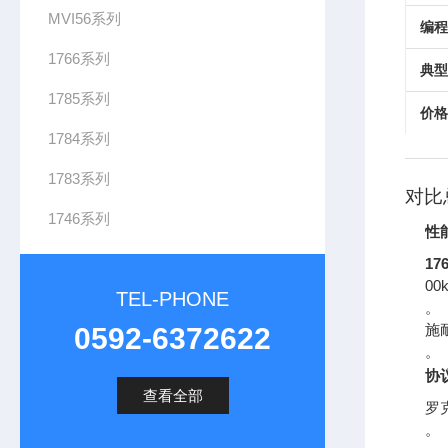
MVI56系列
编程
1766系列
典型
1785系列
价格
1784系列
1783系列
对比
1746系列
性
17
0
TEL-PHONE
。
施
0592-6372622
。
协
查看全部
罗克
。