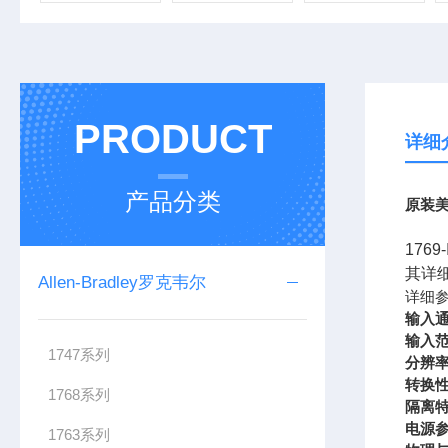
PRODUCT
详细
产品分类
原装美
176
其详
Allen-Bradley罗克韦尔
详细
输入
输入
1747系列
分辨
转换
1768系列
隔离
电源
1763系列