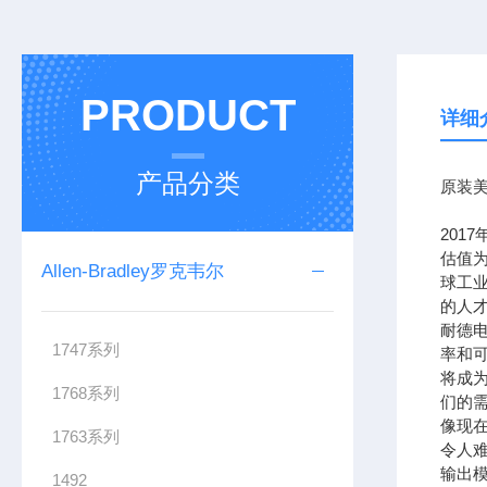
PRODUCT
详细
产品分类
原装美
201
估值为
Allen-Bradley罗克韦尔
球工
的人
耐德
1747系列
率和可
将成
1768系列
们的需
像现在
1763系列
令人难
输出模
1492