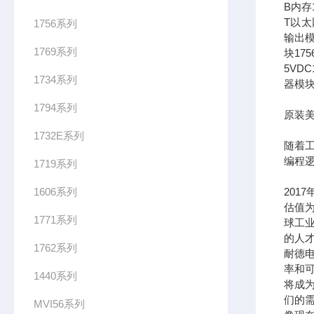
B内存1
T以太网
1756系列
输出模
1769系列
块17
5VDC
1734系列
器模块
1794系列
原装美
1732E系列
随着
编程
1719系列
1606系列
201
估值为
1771系列
球工
的人
1762系列
耐德
率和可
1440系列
将成
们的需
MVI56系列