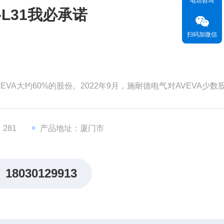
电话咨询
-L31我必承诺
扫码加微信
EVA大约60%的股份。2022年9月，施耐德电气对AVEVA少数
为99亿英镑（119亿美元）。分析认为，对AVEVA的并购将有
，从而更快地执行其增长战略。
价值。但和其他材料一样，这种关键
281
产品地址：厦门市
18030129913