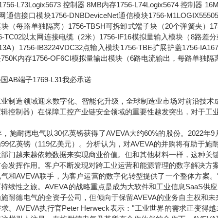
756-L73Logix5673 控制器 8MB内存1756-L74Logix5674 控制器 1
通信接口模块1756-DNBDeviceNet通信模块1756-M1LOGIX555051
块（每路单独隔离）1756-TBSH可拆卸式端子块（20个弹簧夹）1756-IA
56-TC02以太网连接电缆（2米）1756-IF16模拟量输入模块（8路差分或4
13A）1756-IB3224VDC32点输入模块1756-TBE扩展护盖1756-IA
750K内存1756-OF6CI模拟量输出模块（6路电流输出，每路单独隔
国AB端子1769-L31我必承诺
工业制造领域迎来数字化、智能化升级，全球制造业市场对前沿技术成
逻辑控制器）在保障工控产业链安全领域的重要性越发突出，对于工
7年，施耐德电气以30亿英镑获得了AVEVA大约60%的股份。2022
99亿英镑（119亿美元）。分析认为，对AVEVA的并购将有助
业部门越来越依赖数据来实现商业价值。但和其他材料一样，这种关
才会发挥作用。客户不断发现对跨工业运营和能源管理的数字解决方
电气和AVEVA联手，为客户运营的数字化转型提供了一个整体方案
持续性之旅。AVEVA的战略重点是成为大软件和工业信息SaaS供
为施耐德电气的全资子公司，但倾向于保留AVEVA的业务自主权和
求。AVEVA执行官Peter Herweck表示："工业世界的需