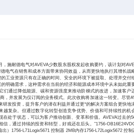
年9月，施耐德电气对AVEVA少数股东股权发起收购要约，该计划对AVE
于施耐德电气在销售和成本方面带来协同效益，从而更快地执行其增长战
键的工业资源只有在正确的时间、安全的环境下被提取、处理并交付
案的明确需求，这种需求在当前的经济和能源成本环境中从未如此重
。它们通过降低能源、碳和资源强度来推动阶梯式的改进，加速客户
应商，并发展为仅订阅的业务模式。此次收购将加速这一转变。尽管AV
未来研发投资，提升客户的潜在利益并通过更*的解决方案组合更快地
求正变得越来越复杂。但通过数字化转型创造竞争优势、价值和可持续性的机
现在处于状态，可以为客户推动创新、变革和价值。AVEVA过去的5
过持续的投资和转型，好戏还在后头。"1756-OB16E24VDC
71Logix5671 控制器 2MB内存1756-L72Logix5672 控制