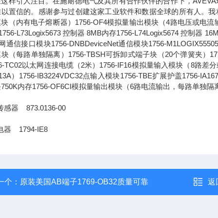
这样引人注目。在施耐德电气及其所有合作伙伴的合作下，AVEVA
以置信的。感谢参与过创建这家工业软件和数据全球的所有人。我相信，通
块（内有电子熔断器）1756-OF4模拟量输出模块（4路电压或电流输出）1756-L
756-L73Logix5673 控制器 8MB内存1756-L74Logix5674 控制器 1
通信接口模块1756-DNBDeviceNet通信模块1756-M1LOGIX555051
块（每路单独隔离）1756-TBSH可拆卸式端子块（20个弹簧夹）1756-IA
56-TC02以太网连接电缆（2米）1756-IF16模拟量输入模块（8路差分或4
13A）1756-IB3224VDC32点输入模块1756-TBE扩展护盖1756-IA
750K内存1756-OF6CI模拟量输出模块（6路电流输出，每路单独隔
感器 873.0136-00
器 1794-IE8
一个：
原装美国AB端子1769-OB32质量可靠
返