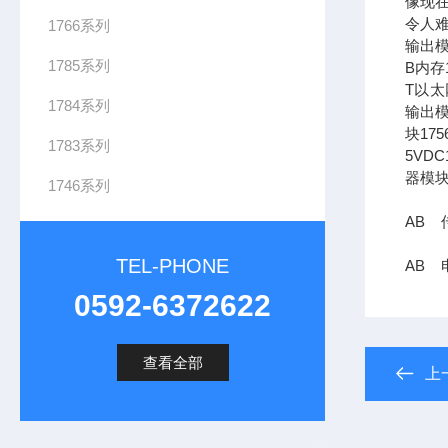
像现在
令人难
1766系列
输出模
1785系列
B内存1
T以太网
1784系列
输出模
块17
1783系列
5VDC
器模块
1746系列
AB 传
TEL-PHONE
AB 电
0592-6372622
查看全部
上