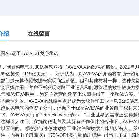
介绍
在线留言
国AB端子1769-L31我必承诺
7年，施耐德电气以30亿英镑获得了AVEVA大约60%的股份。2022
99亿英镑（119亿美元）。分析认为，对AVEVA的并购将有助
业部门越来越依赖数据来实现商业价值。但和其他材料一样，这种关
才会发挥作用。客户不断发现对跨工业运营和能源管理的数字解决方
电气和AVEVA联手，为客户运营的数字化转型提供了一个整体方案
持续性之旅。AVEVA的战略重点是成为大软件和工业信息SaaS供
为施耐德电气的全资子公司，但倾向于保留AVEVA的业务自主权和
求。AVEVA执行官Peter Herweck表示："工业世界的需
这样引人注目。在施耐德电气及其所有合作伙伴的合作下，AVEVA
以置信的。感谢参与过创建这家工业软件和数据全球的所有人。我相信，通
块（内有电子熔断器）1756-OF4模拟量输出模块（4路电压或电流输出）1756-L