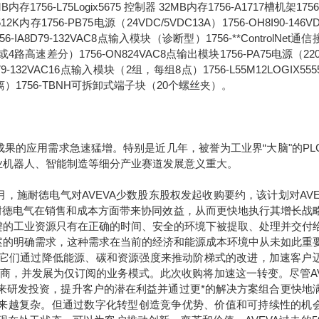
6MB内存1756-L75Logix5675 控制器 32MB内存1756-A1717槽机架1756
2K内存1756-PB75电源（24VDC/5VDC13A）1756-OH8I90-146V
8D79-132VAC8点输入模块（诊断型）1756-**ControlNet通
路高速差分）1756-ON824VAC8点输出模块1756-PA75电源（220
1679-132VAC16点输入模块（2组，每组8点）1756-L55M12LOGIX55
离）1756-TBNH可拆卸式端子块（20个螺丝夹）。
果的应用需求急速猛增。特别是近几年，被誉为工业界“大脑"的PL
业机器人、智能制造等细分产业赛道发展意义重大。
年9月，施耐德电气对AVEVA少数股东股权发起收购要约，该计划对AVE
于施耐德电气在销售和成本方面带来协同效益，从而更快地执行其增长战
键的工业资源只有在正确的时间、安全的环境下被提取、处理并交付
案的明确需求，这种需求在当前的经济和能源成本环境中从未如此重
。它们通过降低能源、碳和资源强度来推动阶梯式的改进，加速客户
应商，并发展为仅订阅的业务模式。此次收购将加速这一转变。尽管AV
未来研发投资，提升客户的潜在利益并通过更*的解决方案组合更快地
求正变得越来越复杂。但通过数字化转型创造竞争优势、价值和可持续性的机