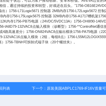
现在处于状态，可以为客户推动创新、变革和价值。AVEVA过去的5
过持续的投资和转型，好戏还在后头。"1756-OB16E24VDC
71Logix5671 控制器 2MB内存1756-L72Logix5672 控制
6MB内存1756-L75Logix5675 控制器 32MB内存1756-A1717槽机架1756
2K内存1756-PB75电源（24VDC/5VDC13A）1756-OH8I90-146V
8D79-132VAC8点输入模块（诊断型）1756-**ControlNet通
路高速差分）1756-ON824VAC8点输出模块1756-PA75电源（220
1679-132VAC16点输入模块（2组，每组8点）1756-L55M12LOGIX55
离）1756-TBNH可拆卸式端子块（20个螺丝夹）。
回列表
下一个：
原装美国ABPLC1769-IF16V质量