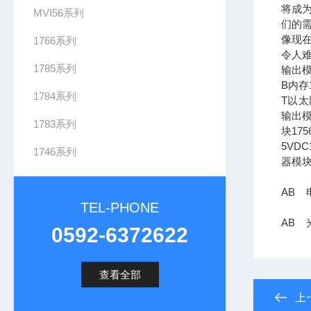
将成
MVI56系列
们的需
像现在
1766系列
令人难
1785系列
输出模
B内存1
1784系列
T以太网
输出模
1783系列
块17
5VDC
1746系列
器模块
AB 电
TEL-PHONE
AB 
0592-6372622
查看全部
上