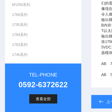
们的需
MVI56系列
像现在
令人难
1766系列
输出模
1785系列
B内存1
T以太网
1784系列
输出模
块17
1783系列
5VDC
器模块
1746系列
AB 7
TEL-PHONE
AB S
0592-6372622
查看全部
上