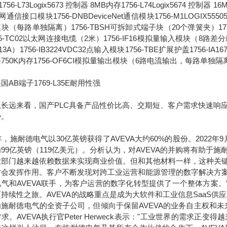
756-L73Logix5673 控制器 8MB内存1756-L74Logix5674 控制器 1
通信接口模块1756-DNBDeviceNet通信模块1756-M1LOGIX555051
块（每路单独隔离）1756-TBSH可拆卸式端子块（20个弹簧夹）1756-IA
56-TC02以太网连接电缆（2米）1756-IF16模拟量输入模块（8路差分或4
13A）1756-IB3224VDC32点输入模块1756-TBE扩展护盖1756-IA
750K内存1756-OF6CI模拟量输出模块（6路电流输出，每路单独隔
国AB端子1769-L35E耐用性强
远来看，国产PLC具备产品性价比高、交期短、客户需求快速响应
势。
7年，施耐德电气以30亿英镑获得了AVEVA大约60%的股份。2022
99亿英镑（119亿美元）。分析认为，对AVEVA的并购将有助
业部门越来越依赖数据来实现商业价值。但和其他材料一样，这种关
才会发挥作用。客户不断发现对跨工业运营和能源管理的数字解决方
电气和AVEVA联手，为客户运营的数字化转型提供了一个整体方案
持续性之旅。AVEVA的战略重点是成为大软件和工业信息SaaS供
为施耐德电气的全资子公司，但倾向于保留AVEVA的业务自主权和
求。AVEVA执行官Peter Herweck表示："工业世界的需