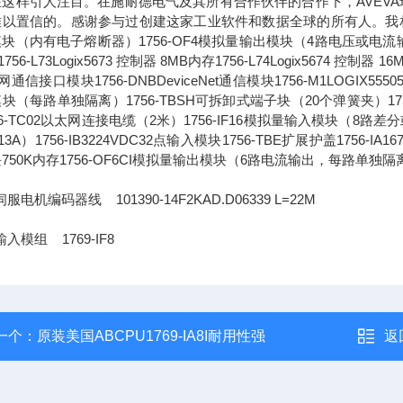
这样引人注目。在施耐德电气及其所有合作伙伴的合作下，AVEVA
以置信的。感谢参与过创建这家工业软件和数据全球的所有人。我相信，通
块（内有电子熔断器）1756-OF4模拟量输出模块（4路电压或电流输出）1756-L
756-L73Logix5673 控制器 8MB内存1756-L74Logix5674 控制器 1
通信接口模块1756-DNBDeviceNet通信模块1756-M1LOGIX555051
块（每路单独隔离）1756-TBSH可拆卸式端子块（20个弹簧夹）1756-IA
56-TC02以太网连接电缆（2米）1756-IF16模拟量输入模块（8路差分或4
13A）1756-IB3224VDC32点输入模块1756-TBE扩展护盖1756-IA
750K内存1756-OF6CI模拟量输出模块（6路电流输出，每路单独隔
服电机编码器线 101390-14F2KAD.D06339 L=22M
入模组 1769-IF8
一个：
原装美国ABCPU1769-IA8I耐用性强
返