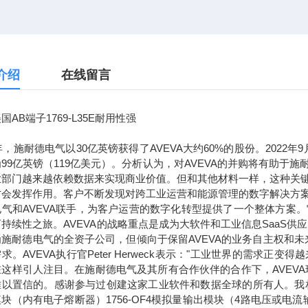
介绍
在线留言
国AB端子1769-L35E耐用性强
7年，施耐德电气以30亿英镑获得了AVEVA大约60%的股份。2022
99亿英镑（119亿美元）。分析认为，对AVEVA的并购将有助
业部门越来越依赖数据来实现商业价值。但和其他材料一样，这种关
才会发挥作用。客户不断发现对跨工业运营和能源管理的数字解决方
电气和AVEVA联手，为客户运营的数字化转型提供了一个整体方案
持续性之旅。AVEVA的战略重点是成为大软件和工业信息SaaS供
为施耐德电气的全资子公司，但倾向于保留AVEVA的业务自主权和
求。AVEVA执行官Peter Herweck表示："工业世界的需
这样引人注目。在施耐德电气及其所有合作伙伴的合作下，AVEVA
以置信的。感谢参与过创建这家工业软件和数据全球的所有人。我相信，通
块（内有电子熔断器）1756-OF4模拟量输出模块（4路电压或电流输出）1756-L