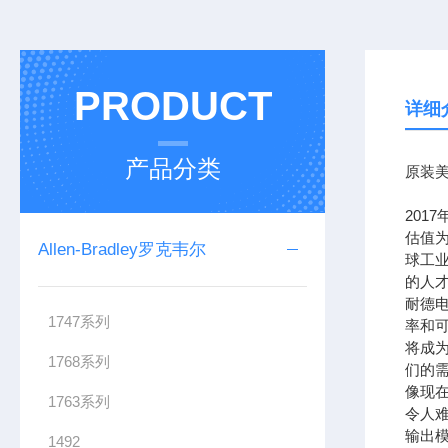
PRODUCT
详细
产品分类
原装美
201
估值为
Allen-Bradley罗克韦尔
球工
的人
耐德
1747系列
率和可
将成
1768系列
们的需
像现在
1763系列
令人难
输出模
1492