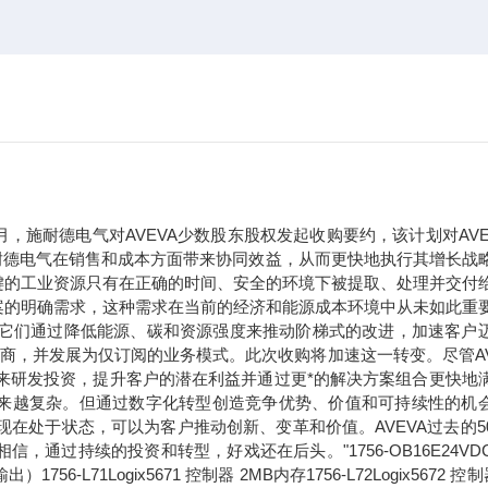
年9月，施耐德电气对AVEVA少数股东股权发起收购要约，该计划对AVE
于施耐德电气在销售和成本方面带来协同效益，从而更快地执行其增长战
键的工业资源只有在正确的时间、安全的环境下被提取、处理并交付
案的明确需求，这种需求在当前的经济和能源成本环境中从未如此重
。它们通过降低能源、碳和资源强度来推动阶梯式的改进，加速客户
应商，并发展为仅订阅的业务模式。此次收购将加速这一转变。尽管AV
未来研发投资，提升客户的潜在利益并通过更*的解决方案组合更快地
求正变得越来越复杂。但通过数字化转型创造竞争优势、价值和可持续性的机
现在处于状态，可以为客户推动创新、变革和价值。AVEVA过去的5
过持续的投资和转型，好戏还在后头。"1756-OB16E24VDC
71Logix5671 控制器 2MB内存1756-L72Logix5672 控制