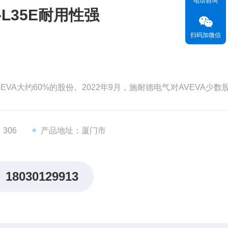
电话咨询
-L35E耐用性强
扫码加微信
EVA大约60%的股份。2022年9月，施耐德电气对AVEVA少数
为99亿英镑（119亿美元）。分析认为，对AVEVA的并购将有
，从而更快地执行其增长战略。
价值。但和其他材料一样，这种关
306
产品地址：厦门市
18030129913