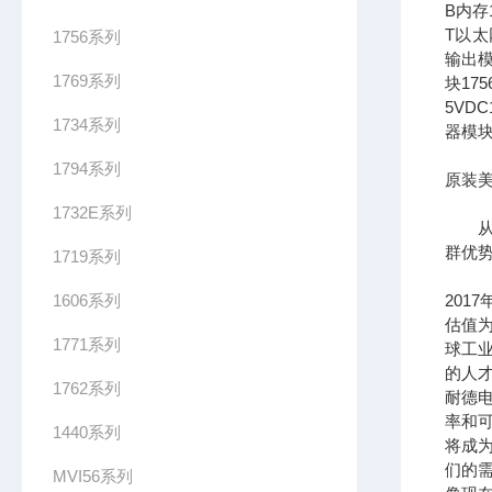
B内存1
T以太网
1756系列
输出模
1769系列
块17
5VDC
1734系列
器模块
1794系列
原装美
1732E系列
从长
群优
1719系列
1606系列
201
估值为
1771系列
球工
的人
1762系列
耐德
率和可
1440系列
将成
们的需
MVI56系列