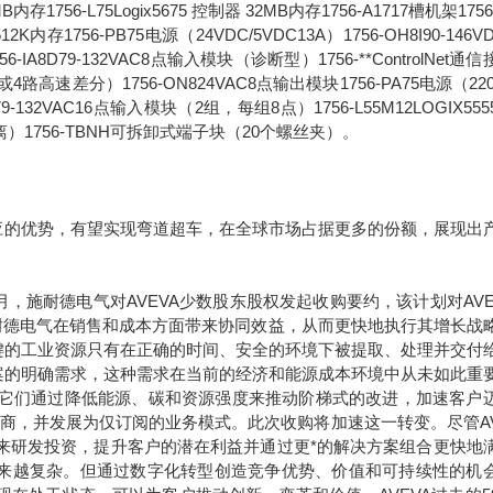
6MB内存1756-L75Logix5675 控制器 32MB内存1756-A1717槽机架1756
2K内存1756-PB75电源（24VDC/5VDC13A）1756-OH8I90-146V
8D79-132VAC8点输入模块（诊断型）1756-**ControlNet通
路高速差分）1756-ON824VAC8点输出模块1756-PA75电源（220
1679-132VAC16点输入模块（2组，每组8点）1756-L55M12LOGIX55
离）1756-TBNH可拆卸式端子块（20个螺丝夹）。
的优势，有望实现弯道超车，在全球市场占据更多的份额，展现出
年9月，施耐德电气对AVEVA少数股东股权发起收购要约，该计划对AVE
于施耐德电气在销售和成本方面带来协同效益，从而更快地执行其增长战
键的工业资源只有在正确的时间、安全的环境下被提取、处理并交付
案的明确需求，这种需求在当前的经济和能源成本环境中从未如此重
。它们通过降低能源、碳和资源强度来推动阶梯式的改进，加速客户
应商，并发展为仅订阅的业务模式。此次收购将加速这一转变。尽管AV
未来研发投资，提升客户的潜在利益并通过更*的解决方案组合更快地
求正变得越来越复杂。但通过数字化转型创造竞争优势、价值和可持续性的机