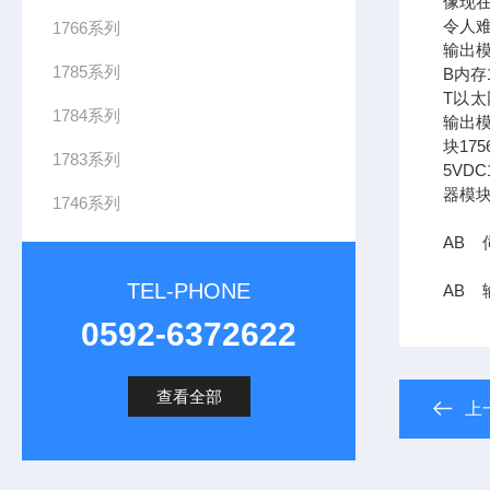
像现在
令人难
1766系列
输出模
1785系列
B内存1
T以太网
1784系列
输出模
块17
1783系列
5VDC
器模块
1746系列
AB 伺
TEL-PHONE
AB 输
0592-6372622
查看全部
上