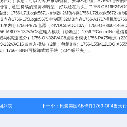
现在处于状态，可以为客户推动创新、变革和价值。AVEVA过去的5
过持续的投资和转型，好戏还在后头。"1756-OB16E24VDC
71Logix5671 控制器 2MB内存1756-L72Logix5672 控制
6MB内存1756-L75Logix5675 控制器 32MB内存1756-A1717槽机架1756
2K内存1756-PB75电源（24VDC/5VDC13A）1756-OH8I90-146V
8D79-132VAC8点输入模块（诊断型）1756-**ControlNet通
路高速差分）1756-ON824VAC8点输出模块1756-PA75电源（220
1679-132VAC16点输入模块（2组，每组8点）1756-L55M12LOGIX55
离）1756-TBNH可拆卸式端子块（20个螺丝夹）。
回列表
下一个：
原装美国AB卡件1769-OF4当天