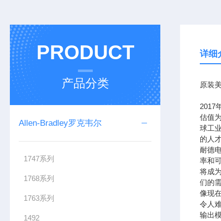
PRODUCT
详细
产品分类
原装美
201
估值为
Allen-Bradley罗克韦尔
球工
的人
耐德
1747系列
率和可
将成
1768系列
们的需
像现在
1763系列
令人难
输出模
1492