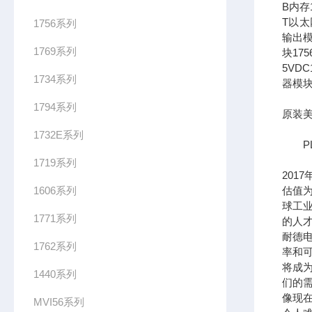
B内存1
T以太网
1756系列
输出模
1769系列
块17
5VDC
1734系列
器模块
1794系列
原装美
1732E系列
PL
1719系列
201
1606系列
估值为
球工
1771系列
的人
耐德
1762系列
率和可
将成
1440系列
们的需
像现在
MVI56系列