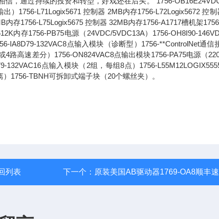
过持续的投资和转型，好戏还在后头。"1756-OB16E24VDC
71Logix5671 控制器 2MB内存1756-L72Logix5672 控制
6MB内存1756-L75Logix5675 控制器 32MB内存1756-A1717槽机架1756
2K内存1756-PB75电源（24VDC/5VDC13A）1756-OH8I90-146V
8D79-132VAC8点输入模块（诊断型）1756-**ControlNet通
路高速差分）1756-ON824VAC8点输出模块1756-PA75电源（220
1679-132VAC16点输入模块（2组，每组8点）1756-L55M12LOGIX55
离）1756-TBNH可拆卸式端子块（20个螺丝夹）。
回列表
下一个：
原装美国AB驱动器1769-OA8顺丰