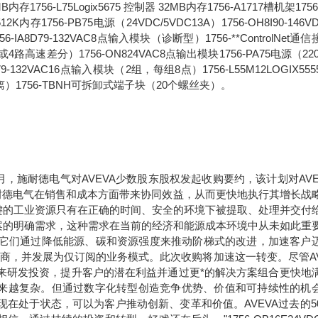
6MB内存1756-L75Logix5675 控制器 32MB内存1756-A1717槽机架1756
2K内存1756-PB75电源（24VDC/5VDC13A）1756-OH8I90-146V
8D79-132VAC8点输入模块（诊断型）1756-**ControlNet通
路高速差分）1756-ON824VAC8点输出模块1756-PA75电源（220
1679-132VAC16点输入模块（2组，每组8点）1756-L55M12LOGIX55
离）1756-TBNH可拆卸式端子块（20个螺丝夹）。
年9月，施耐德电气对AVEVA少数股东股权发起收购要约，该计划对AVE
于施耐德电气在销售和成本方面带来协同效益，从而更快地执行其增长战
键的工业资源只有在正确的时间、安全的环境下被提取、处理并交付
案的明确需求，这种需求在当前的经济和能源成本环境中从未如此重
。它们通过降低能源、碳和资源强度来推动阶梯式的改进，加速客户
应商，并发展为仅订阅的业务模式。此次收购将加速这一转变。尽管AV
未来研发投资，提升客户的潜在利益并通过更*的解决方案组合更快地
求正变得越来越复杂。但通过数字化转型创造竞争优势、价值和可持续性的机
现在处于状态，可以为客户推动创新、变革和价值。AVEVA过去的5