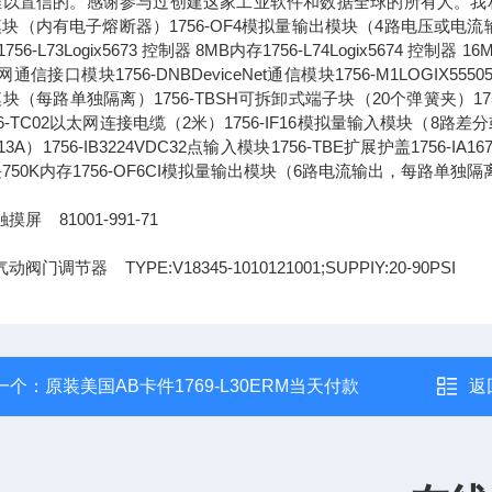
以置信的。感谢参与过创建这家工业软件和数据全球的所有人。我相信，通
块（内有电子熔断器）1756-OF4模拟量输出模块（4路电压或电流输出）1756-L
756-L73Logix5673 控制器 8MB内存1756-L74Logix5674 控制器 1
通信接口模块1756-DNBDeviceNet通信模块1756-M1LOGIX555051
块（每路单独隔离）1756-TBSH可拆卸式端子块（20个弹簧夹）1756-IA
56-TC02以太网连接电缆（2米）1756-IF16模拟量输入模块（8路差分或4
13A）1756-IB3224VDC32点输入模块1756-TBE扩展护盖1756-IA
750K内存1756-OF6CI模拟量输出模块（6路电流输出，每路单独隔
摸屏 81001-991-71
动阀门调节器 TYPE:V18345-1010121001;SUPPIY:20-90PSI
一个：
原装美国AB卡件1769-L30ERM当天付款
返