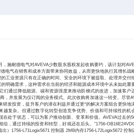
年9月，施耐德电气对AVEVA少数股东股权发起收购要约，该计划对AVE
于施耐德电气在销售和成本方面带来协同效益，从而更快地执行其增长战
键的工业资源只有在正确的时间、安全的环境下被提取、处理并交付
案的明确需求，这种需求在当前的经济和能源成本环境中从未如此重
。它们通过降低能源、碳和资源强度来推动阶梯式的改进，加速客户
应商，并发展为仅订阅的业务模式。此次收购将加速这一转变。尽管AV
未来研发投资，提升客户的潜在利益并通过更*的解决方案组合更快地
求正变得越来越复杂。但通过数字化转型创造竞争优势、价值和可持续性的机
现在处于状态，可以为客户推动创新、变革和价值。AVEVA过去的5
过持续的投资和转型，好戏还在后头。"1756-OB16E24VDC
71Logix5671 控制器 2MB内存1756-L72Logix5672 控制