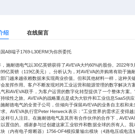
介绍
在线留言
国AB端子1769-L30ERM为你所委托
7年，施耐德电气以30亿英镑获得了AVEVA大约60%的股份。2022
99亿英镑（119亿美元）。分析认为，对AVEVA的并购将有助
业部门越来越依赖数据来实现商业价值。但和其他材料一样，这种关
才会发挥作用。客户不断发现对跨工业运营和能源管理的数字解决方
电气和AVEVA联手，为客户运营的数字化转型提供了一个整体方案
持续性之旅。AVEVA的战略重点是成为大软件和工业信息SaaS供
为施耐德电气的全资子公司，但倾向于保留AVEVA的业务自主权和
求。AVEVA执行官Peter Herweck表示："工业世界的需
这样引人注目。在施耐德电气及其所有合作伙伴的合作下，AVEVA
以置信的。感谢参与过创建这家工业软件和数据全球的所有人。我相信，通
块（内有电子熔断器）1756-OF4模拟量输出模块（4路电压或电流输出）1756-L