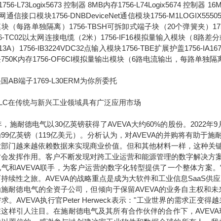
756-L73Logix5673 控制器 8MB内存1756-L74Logix5674 控制器 1
通信接口模块1756-DNBDeviceNet通信模块1756-M1LOGIX555051
块（每路单独隔离）1756-TBSH可拆卸式端子块（20个弹簧夹）1756-IA
56-TC02以太网连接电缆（2米）1756-IF16模拟量输入模块（8路差分或4
13A）1756-IB3224VDC32点输入模块1756-TBE扩展护盖1756-IA
750K内存1756-OF6CI模拟量输出模块（6路电流输出，每路单独隔
国AB端子1769-L30ERM为你所委托
C在传统与新兴工业领域具有广泛应用市场
7年，施耐德电气以30亿英镑获得了AVEVA大约60%的股份。2022
99亿英镑（119亿美元）。分析认为，对AVEVA的并购将有助
业部门越来越依赖数据来实现商业价值。但和其他材料一样，这种关
才会发挥作用。客户不断发现对跨工业运营和能源管理的数字解决方
电气和AVEVA联手，为客户运营的数字化转型提供了一个整体方案
持续性之旅。AVEVA的战略重点是成为大软件和工业信息SaaS供
为施耐德电气的全资子公司，但倾向于保留AVEVA的业务自主权和
求。AVEVA执行官Peter Herweck表示："工业世界的需
这样引人注目。在施耐德电气及其所有合作伙伴的合作下，AVEVA