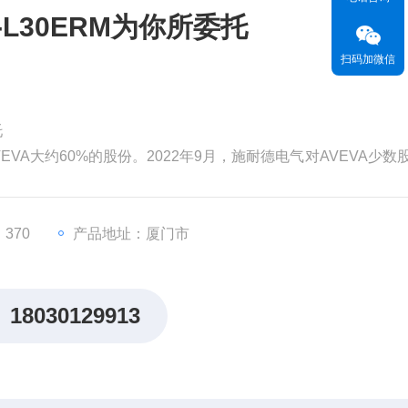
-L30ERM为你所委托
扫码加微信
托
EVA大约60%的股份。2022年9月，施耐德电气对AVEVA少数
为99亿英镑（119亿美元）。分析认为，对AVEVA的并购将有
，从而更快地执行其增长战略。
价值。但和其他材料一样，
370
产品地址：厦门市
18030129913