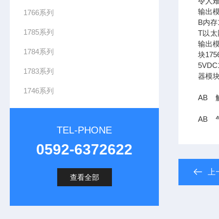
令人难
输出模
1766系列
B内存1
1785系列
T以太网
输出模
1784系列
块17
5VDC
1783系列
器模块
1746系列
AB 触
AB 气
TEL-PHONE
0592-6372622
上
查看全部