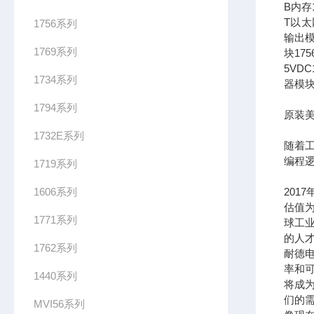
B内存1
T以太网
1756系列
输出模
1769系列
块17
5VDC
1734系列
器模块
1794系列
原装美
1732E系列
随着
编程
1719系列
1606系列
201
估值为
1771系列
球工
的人
1762系列
耐德
率和可
1440系列
将成
们的需
MVI56系列