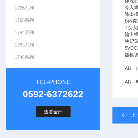
像现在
令人难
1766系列
输出模
1785系列
B内存1
T以太网
1784系列
输出模
块17
1783系列
5VDC
器模块
1746系列
AB 传
TEL-PHONE
AB 
0592-6372622
查看全部
上