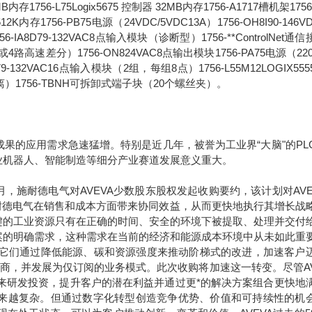
6MB内存1756-L75Logix5675 控制器 32MB内存1756-A1717槽机架1756
2K内存1756-PB75电源（24VDC/5VDC13A）1756-OH8I90-146V
8D79-132VAC8点输入模块（诊断型）1756-**ControlNet通
路高速差分）1756-ON824VAC8点输出模块1756-PA75电源（220
1679-132VAC16点输入模块（2组，每组8点）1756-L55M12LOGIX55
离）1756-TBNH可拆卸式端子块（20个螺丝夹）。
果的应用需求急速猛增。特别是近几年，被誉为工业界“大脑"的PL
业机器人、智能制造等细分产业赛道发展意义重大。
年9月，施耐德电气对AVEVA少数股东股权发起收购要约，该计划对AVE
于施耐德电气在销售和成本方面带来协同效益，从而更快地执行其增长战
键的工业资源只有在正确的时间、安全的环境下被提取、处理并交付
案的明确需求，这种需求在当前的经济和能源成本环境中从未如此重
。它们通过降低能源、碳和资源强度来推动阶梯式的改进，加速客户
应商，并发展为仅订阅的业务模式。此次收购将加速这一转变。尽管AV
未来研发投资，提升客户的潜在利益并通过更*的解决方案组合更快地
求正变得越来越复杂。但通过数字化转型创造竞争优势、价值和可持续性的机