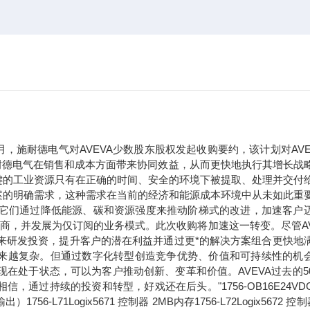
年9月，施耐德电气对AVEVA少数股东股权发起收购要约，该计划对AVE
于施耐德电气在销售和成本方面带来协同效益，从而更快地执行其增长战
键的工业资源只有在正确的时间、安全的环境下被提取、处理并交付
案的明确需求，这种需求在当前的经济和能源成本环境中从未如此重
。它们通过降低能源、碳和资源强度来推动阶梯式的改进，加速客户
应商，并发展为仅订阅的业务模式。此次收购将加速这一转变。尽管AV
未来研发投资，提升客户的潜在利益并通过更*的解决方案组合更快地
求正变得越来越复杂。但通过数字化转型创造竞争优势、价值和可持续性的机
现在处于状态，可以为客户推动创新、变革和价值。AVEVA过去的5
过持续的投资和转型，好戏还在后头。"1756-OB16E24VDC
71Logix5671 控制器 2MB内存1756-L72Logix5672 控制