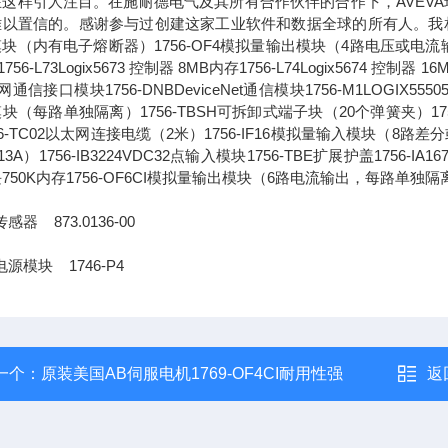
这样引人注目。在施耐德电气及其所有合作伙伴的合作下，AVEVA
以置信的。感谢参与过创建这家工业软件和数据全球的所有人。我相信，通
块（内有电子熔断器）1756-OF4模拟量输出模块（4路电压或电流输出）1756-L
756-L73Logix5673 控制器 8MB内存1756-L74Logix5674 控制器 1
通信接口模块1756-DNBDeviceNet通信模块1756-M1LOGIX555051
块（每路单独隔离）1756-TBSH可拆卸式端子块（20个弹簧夹）1756-IA
56-TC02以太网连接电缆（2米）1756-IF16模拟量输入模块（8路差分或4
13A）1756-IB3224VDC32点输入模块1756-TBE扩展护盖1756-IA
750K内存1756-OF6CI模拟量输出模块（6路电流输出，每路单独隔
感器 873.0136-00
电源模块 1746-P4
一个：
原装美国AB伺服电机1769-OF4CI耐用性强
返