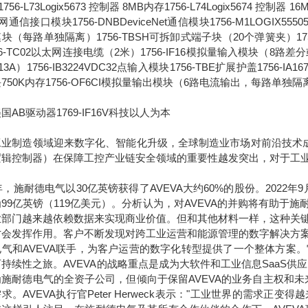
756-L73Logix5673 控制器 8MB内存1756-L74Logix5674 控制器 1
通信接口模块1756-DNBDeviceNet通信模块1756-M1LOGIX555051
块（每路单独隔离）1756-TBSH可拆卸式端子块（20个弹簧夹）1756-IA
56-TC02以太网连接电缆（2米）1756-IF16模拟量输入模块（8路差分或4
13A）1756-IB3224VDC32点输入模块1756-TBE扩展护盖1756-IA
750K内存1756-OF6CI模拟量输出模块（6路电流输出，每路单独隔
国AB驱动器1769-IF16V科技以人为本
工业制造领域迎来数字化、智能化升级，全球制造业市场对前沿技术成
逻辑控制器）在保障工控产业链安全领域的重要性越发突出，对于工
7年，施耐德电气以30亿英镑获得了AVEVA大约60%的股份。2022
99亿英镑（119亿美元）。分析认为，对AVEVA的并购将有助
业部门越来越依赖数据来实现商业价值。但和其他材料一样，这种关
才会发挥作用。客户不断发现对跨工业运营和能源管理的数字解决方
电气和AVEVA联手，为客户运营的数字化转型提供了一个整体方案
持续性之旅。AVEVA的战略重点是成为大软件和工业信息SaaS供
为施耐德电气的全资子公司，但倾向于保留AVEVA的业务自主权和
求。AVEVA执行官Peter Herweck表示："工业世界的需