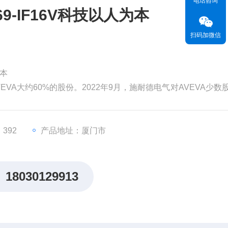
电话咨询
9-IF16V科技以人为本
扫码加微信
为本
EVA大约60%的股份。2022年9月，施耐德电气对AVEVA少数
为99亿英镑（119亿美元）。分析认为，对AVEVA的并购将有
，从而更快地执行其增长战略。
价值。但和其他材料一样
392
产品地址：厦门市
18030129913