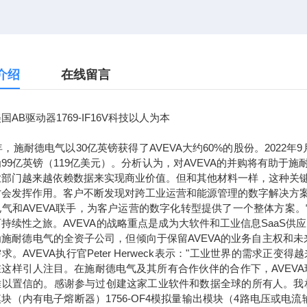
介绍
在线留言
国AB驱动器1769-IF16V科技以人为本
7年，施耐德电气以30亿英镑获得了AVEVA大约60%的股份。2022
99亿英镑（119亿美元）。分析认为，对AVEVA的并购将有助
业部门越来越依赖数据来实现商业价值。但和其他材料一样，这种关
才会发挥作用。客户不断发现对跨工业运营和能源管理的数字解决方
电气和AVEVA联手，为客户运营的数字化转型提供了一个整体方案
持续性之旅。AVEVA的战略重点是成为大软件和工业信息SaaS供
为施耐德电气的全资子公司，但倾向于保留AVEVA的业务自主权和
求。AVEVA执行官Peter Herweck表示："工业世界的需
这样引人注目。在施耐德电气及其所有合作伙伴的合作下，AVEVA
以置信的。感谢参与过创建这家工业软件和数据全球的所有人。我相信，通
块（内有电子熔断器）1756-OF4模拟量输出模块（4路电压或电流输出）1756-L