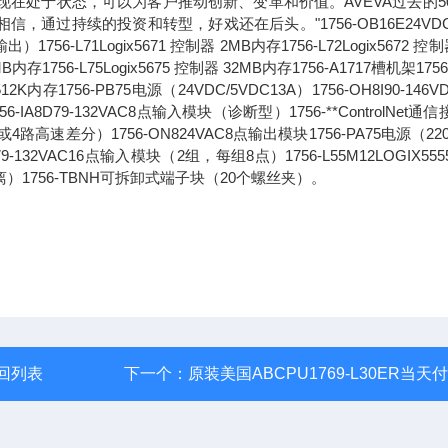
现在处于状态，可以为客户推动创新、变革和价值。AVEVA过去的5
过持续的投资和转型，好戏还在后头。"1756-OB16E24VDC
71Logix5671 控制器 2MB内存1756-L72Logix5672 控制
6MB内存1756-L75Logix5675 控制器 32MB内存1756-A1717槽机架1756
2K内存1756-PB75电源（24VDC/5VDC13A）1756-OH8I90-146V
8D79-132VAC8点输入模块（诊断型）1756-**ControlNet通
路高速差分）1756-ON824VAC8点输出模块1756-PA75电源（220
1679-132VAC16点输入模块（2组，每组8点）1756-L55M12LOGIX55
离）1756-TBNH可拆卸式端子块（20个螺丝夹）。
回列表
下一个：
原装美国ABCPU1769-L30ER当天