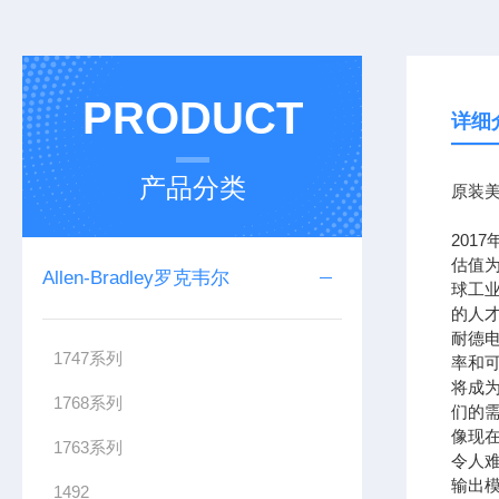
PRODUCT
详细
产品分类
原装美
201
估值为
Allen-Bradley罗克韦尔
球工
的人
耐德
1747系列
率和可
将成
1768系列
们的需
像现在
1763系列
令人难
输出模
1492