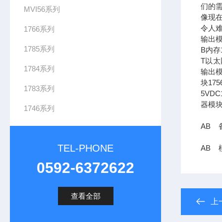
们的需
MVI56系列
像现在
令人难
1766系列
输出模
1785系列
B内存1
T以太网
1784系列
输出模
块17
1783系列
5VDC
器模块
1746系列
AB 备
TEL-PHONE
AB 模
0592-6372622
查看全部
上