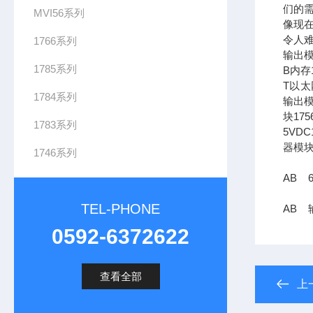
们的需
MVI56系列
像现在
令人难
1766系列
输出模
1785系列
B内存1
T以太网
1784系列
输出模
块17
1783系列
5VDC
器模块
1746系列
AB 
TEL-PHONE
AB 
0592-6372622
查看全部
上