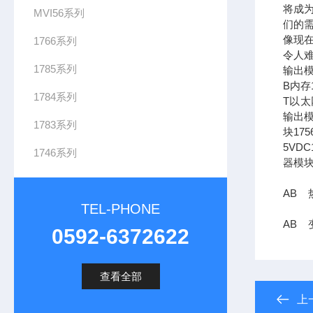
将成
MVI56系列
们的需
像现在
1766系列
令人难
1785系列
输出模
B内存1
1784系列
T以太网
输出模
1783系列
块17
5VDC
1746系列
器模块
AB 
TEL-PHONE
AB 变
0592-6372622
查看全部
上